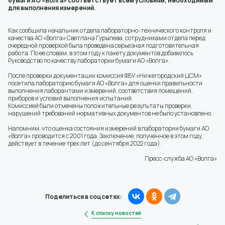
бумаги АО «Волга» соответствует всем условиям, необходимым
для выполнения измерений.
Как сообщила начальник отдела лабораторно-технического контроля и
качества АО «Волга» Светлана Гурылева, сотрудниками отдела перед
очередной проверкой была проведена серьезная подготовительная
работа. По ее словам, в этом году к пакету документов добавилось
Руководство по качеству лаборатории бумаги АО «Волга».
После проверки документации комиссия ФБУ «Нижегородский ЦСМ»
посетила лабораторию бумаги АО «Волга» для оценки правильности
выполнения лаборантами измерений, соответствия помещений,
приборов и условий выполнения испытаний.
Комиссией были отмечены положительные результаты проверки,
нарушений требований нормативных документов не было установлено.
Напомним, что оценка состояния измерений в лаборатории бумаги АО
«Волга» проводится с 2001 года. Заключение, полученное в этом году,
действует в течение трех лет (до сентября 2022 года).
Пресс-служба АО «Волга»
Поделиться в соцсетях:
К списку новостей