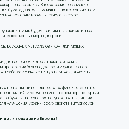
овершенствовались. В то же время российские
 для бумагоделательных машин, но в ограниченном
ходимо модернизировать технологическое
удования, и мы будем принимать в ней активное
ы и существенных мер поддержки.
атов, расходных материалов и комплектующих,
й для нас рынок, который пока не знаем в
ем проверке их благонадежности и финансового
мы работаем с Индией и Турцией, но для нас эти
огда под санкции попала поставка финских сменных
предприятий, и уже через месяц ждем первые партии
лонов бумаги на транспортно-упаковочных линиях,
 для улучшения механических свойств выпускаемой
ачимых товаров из Европы?