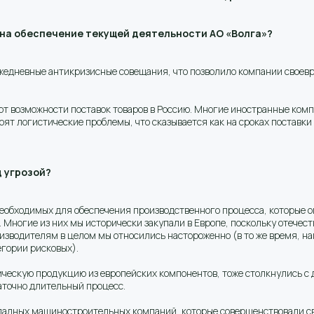
на обеспечение текущей деятельности АО «Волга»?
едневные антикризисные совещания, что позволило компании своевр
ают возможности поставок товаров в Россию. Многие иностранные ко
тоят логистические проблемы, что сказывается как на сроках поставки
д угрозой?
еобходимых для обеспечения производственного процесса, которые ок
Многие из них мы исторически закупали в Европе, поскольку отечест
оизводителям в целом мы относились настороженно (в то же время, н
егории рисковых).
ескую продукцию из европейских компонентов, тоже столкнулись с 
таточно длительный процесс.
падных машиностроительных компаний, которые совершенствовали св