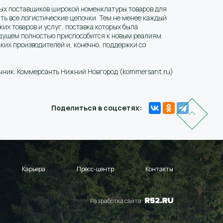
вых поставщиков широкой номенклатуры товаров для
ть все логистические цепочки. Тем не менее каждый
их товаров и услуг, поставка которых была
удущем полностью приспособится к новым реалиям.
их производителей и, конечно, поддержки со
чник: Коммерсантъ Нижний Новгород (kommersant.ru)
Поделиться в соцсетях:
Карьера
Пресс-центр
Контакты
Разработка сайта