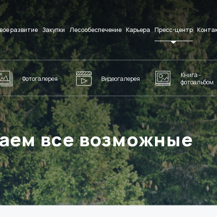
вое развитие
Закупки
Лесообеспечение
Карьера
Пресс-центр
Конта
Книга -
Фотогалерея
Видеогалерея
фотоальбом
аем все возможные