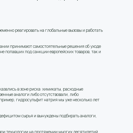
еменно реагировать на глобальные вызовы и работать
мпании принимают самостоятельные решения об уходе
 не попавших под санкции европейских товаров, так и
азались в зоне риска: химикаты, расходные
венные аналоги либо отсутствовали, либо
апример, гидросульфит натрия мы уже несколько лет
дефицитом сырья и вынуждены подбирать аналоги,
ои технологии на протяжении многих десятилетий.