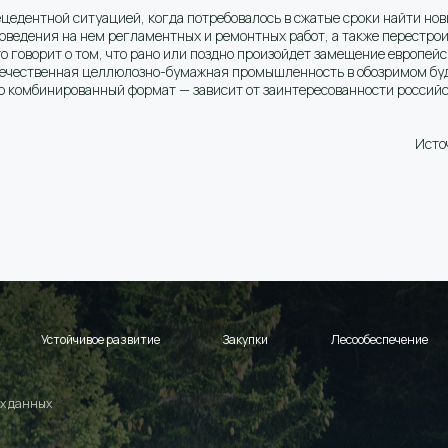
цедентной ситуацией, когда потребовалось в сжатые сроки найти но
ведения на нем регламентных и ремонтных работ, а также перестрои
 говорит о том, что рано или поздно произойдет замещение европейск
 отечественная целлюлозно-бумажная промышленность в обозримом б
о комбинированный формат — зависит от заинтересованности российск
Исто
Устойчивое развитие
Закупки
Лесообеспечение
х данных