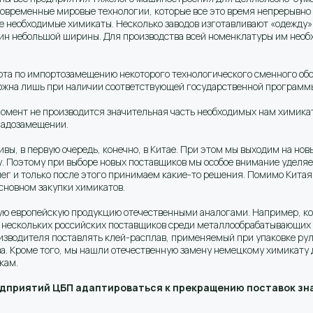
ременные мировые технологии, которые все это время непрерывно с
 необходимые химикаты. Несколько заводов изготавливают «одежду»
шин небольшой ширины. Для производства всей номенклатуры им необ
а по импортозамещению некоторого технологического сменного обор
можна лишь при наличии соответствующей государственной программ
 момент не производится значительная часть необходимых нам химик
ападозамещении.
, в первую очередь, конечно, в Китае. При этом мы выходим на новы
у. Поэтому при выборе новых поставщиков мы особое внимание уделя
г и только после этого принимаем какие-то решения. Помимо Китая 
сновном закупки химикатов.
орую европейскую продукцию отечественными аналогами. Например, к
 нескольких российских поставщиков среди металлообрабатывающих 
оизводителя поставлять клей-расплав, применяемый при упаковке ру
ва. Кроме того, мы нашли отечественную замену немецкому химикату
кам.
едприятий ЦБП адаптироваться к прекращению поставок зн