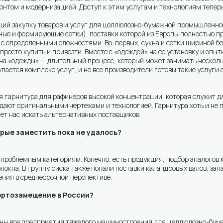
онтом и модернизацией. Доступ к этим услугам и технологиям тепер
щий закупку товаров и услуг для целлюлозно-бумажной промышленно
ые и формирующие сетки), поставки которой из Европы полностью п
 с определенными сложностями. Во-первых, сукна и сетки шириной бо
просто купить и привезти. Вместе с «одеждой» на ее установку и оп
а «одежды» — длительный процесс, который может занимать нескольк
упается комплекс услуг, и не все производители готовы такие услуги
 гарнитура для рафинеров высокой концентрации, которая служит д
дают оригинальными чертежами и технологией. Гарнитура хоть и не п
ает нас искать альтернативных поставщиков
орые заместить пока не удалось?
ем проблемным категориям. Конечно, есть продукция, подбор аналогов 
олокна. В группу риска также попали поставки каландровых валов, зап
шения в среднесрочной перспективе.
портозамещение в России?
ны все предприятия тяжелого машиностроения для целлюлозно-бума