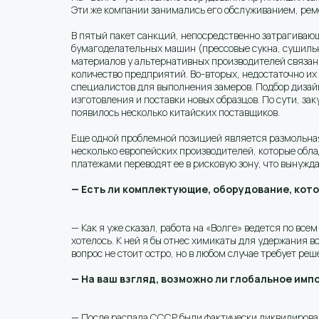
Эти же компании занимались его обслуживанием, рем
В пятый пакет санкций, непосредственно затрагиваю
бумагоделательных машин (прессовые сукна, сушильн
материалов у альтернативных производителей связан
количество предприятий. Во-вторых, недостаточно их 
специалистов для выполнения замеров. Подбор дизайн
изготовления и поставки новых образцов. По сути, зак
появилось несколько китайских поставщиков.
Еще одной проблемной позицией является размольная
несколько европейских производителей, которые обла
платежами переводят ее в рисковую зону, что вынужд
— Есть ли комплектующие, оборудование, кот
— Как я уже сказал, работа на «Волге» ведется по вс
хотелось. К ней я бы отнес химикаты для удержания в
вопрос не стоит остро, но в любом случае требует ре
— На ваш взгляд, возможно ли глобальное им
— После распада СССР были фактически ликвидирова