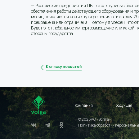
— Российские предприятия ЦБП столкнулись с беспре
обеспечения работы действующего оборудования и про
месяц появляются новые пути решения этих задач. Это
прекращена или ограничена. Поэтому я уверен, что
Будет это глобальное импортозамещение или какой-т
стороны государства.
К списку новостей
Компания
Продукция
© 2026АО «Волга»
Политика обработки персональны