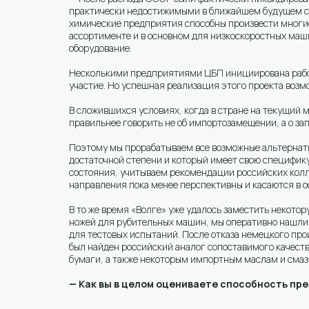
практически недостижимыми в ближайшем будущем сов
химические предприятия способны произвести многие
ассортименте и в основном для низкоскоростных ма
оборудование.
Несколькими предприятиями ЦБП инициирована работ
участие. Но успешная реализация этого проекта воз
В сложившихся условиях, когда в стране на текущий
правильнее говорить не об импортозамещении, а о з
Поэтому мы прорабатываем все возможные альтернативы
достаточной степени и который имеет свою специфик
состояния, учитываем рекомендации российских колле
направления пока менее перспективны и касаются в о
В то же время «Волге» уже удалось заместить некот
ножей для рубительных машин, мы оперативно нашли
для тестовых испытаний. После отказа немецкого пр
был найден российский аналог сопоставимого качест
бумаги, а также некоторым импортным маслам и смаз
— Как вы в целом оцениваете способность пр