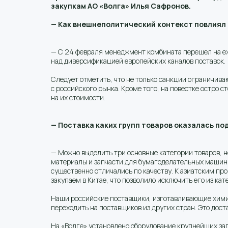
закупкам АО «Волга» Илья Сафронов.
— Как внешнеполитический контекст повлиял 
— С 24 февраля менеджмент комбината перешел на еж
над диверсификацией европейских каналов поставок.
Следует отметить, что не только санкции ограничив
с российского рынка. Кроме того, на повестке остро с
на их стоимости.
— Поставка каких групп товаров оказалась по
— Можно выделить три основные категории товаров, н
материалы и запчасти для бумагоделательных машин. 
существенно отличались по качеству. К азиатским пр
закупаем в Китае, что позволило исключить его из кат
Наши российские поставщики, изготавливающие химич
переходить на поставщиков из других стран. Это дос
На «Волге» установлено оборудование крупнейших за