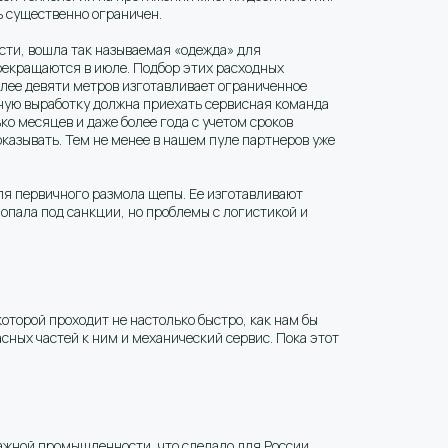
ь существенно ограничен.
сти, вошла так называемая «одежда» для
рекращаются в июле. Подбор этих расходных
лее девяти метров изготавливает ограниченное
ытную выработку должна приехать сервисная команда
о месяцев и даже более года с учетом сроков
 оказывать. Тем не менее в нашем пуле партнеров уже
ля первичного размола щепы. Ее изготавливают
опала под санкции, но проблемы с логистикой и
которой проходит не настолько быстро, как нам бы
асных частей к ним и механический сервис. Пока этот
жной промышленности, что сделало для России