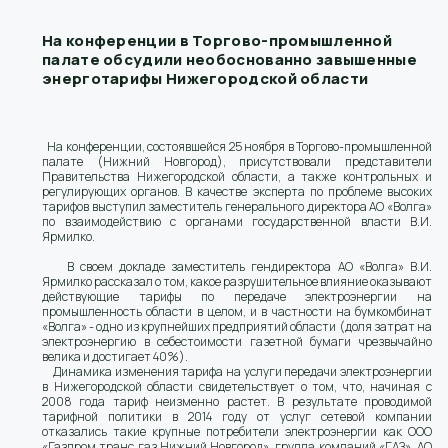
На конференции в Торгово-промышленной
палате обсудили необоснованно завышенные
энерготарифы Нижегородской области
На конференции, состоявшейся 25 ноября в Торгово-промышленной
палате (Нижний Новгород), присутствовали представители
Правительства Нижегородской области, а также контрольных и
регулирующих органов. В качестве эксперта по проблеме высоких
тарифов выступил заместитель генерального директора АО «Волга»
по взаимодействию с органами государственной власти В.И.
Ярмилко.
В своем докладе заместитель гендиректора АО «Волга» В.И.
Ярмилко рассказал о том, какое разрушительное влияние оказывают
действующие тарифы по передаче электроэнергии на
промышленность области в целом, и в частности на бумкомбинат
«Волга» - одно из крупнейших предприятий области (доля затрат на
электроэнергию в себестоимости газетной бумаги чрезвычайно
велика и достигает 40%).
Динамика изменения тарифа на услуги передачи электроэнергии
в Нижегородской области свидетельствует о том, что, начиная с
2008 года тариф неизменно растет. В результате проводимой
тарифной политики в 2014 году от услуг сетевой компании
отказались такие крупные потребители электроэнергии как ООО
«Газпром транс газ Нижний Новгород», группа компаний «ГАЗ», АО