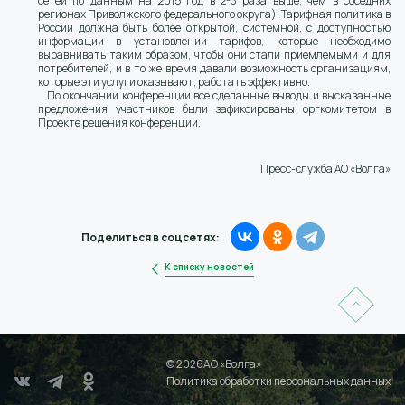
сетей по данным на 2015 год в 2-3 раза выше, чем в соседних
регионах Приволжского федерального округа). Тарифная политика в
России должна быть более открытой, системной, с доступностью
информации в установлении тарифов, которые необходимо
выравнивать таким образом, чтобы они стали приемлемыми и для
потребителей, и в то же время давали возможность организациям,
которые эти услуги оказывают, работать эффективно.
По окончании конференции все сделанные выводы и высказанные
предложения участников были зафиксированы оргкомитетом в
Проекте решения конференции.
Пресс-служба АО «Волга»
Поделиться в соцсетях:
К списку новостей
© 2026АО «Волга»
Политика обработки персональных данных