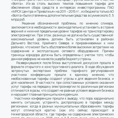
«Волга». Из-за столь высоких темпов повышения тарифа для
обеспечения сбора средств в интересах инвестпрограммы ПАО
«МРСК Центра и Приволжья» на 2011 – 2015 гг., из бюджета только АО
«Волга» были отвлечены дополнительные средства в сумме около 3, 5
млрд руб.
Решение обозначенной проблемы, по мнению спикера,
заключается в необходимости законодательно установить в стране
верхний и нижний предельные уровни тарифов на транспортировку
электроэнергии. При этом, разница не должна быть существенной:
максимальный уровень должен быть установлен в районах
Дальнего Востока, Крайнего Севера и приравниваемых к ним
районах, что может быть обусловлено более высокими затратами на
содержание и эксплуатацию сетевого оборудования. Причем
границы коридора должны быть определены с учетом того, чтобы
данная реформа не нанесла ущерба бюджету страны.
Развернувшаяся после блока выступлений дискуссия прошла в
формате открытого и конструктивного диалога. В ходе обсуждения
затронутых экспертами проблем тарифного регулирования
участники конференции пришли к единому мнению, что
необоснованные тарифы создают угрозы и для ведения бизнеса, и
для населения. В частности, при сопоставимых условиях оказания
услуг тарифы на передачу электроэнергии по различным регионам
отличаются в разы, что создает не равные условия ведения бизнеса
и нарушает главные принципы конкуренции.
Участники конференции пришли к выводу, что пора кардинально
менять ситуацию, устранять диспропорцию в тарифах между
регионами, когда в разных муниципальных образованиях тарифы
могут отличаться кратно (как это сейчас происходит в
Нижегородской области, где тарифы на содержание электрических