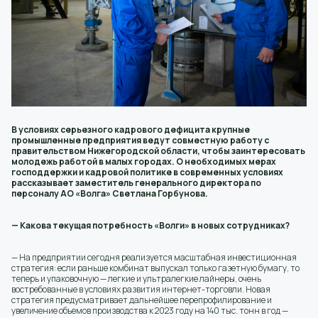
В условиях серьезного кадрового дефицита крупные
промышленные предприятия ведут совместную работу с
правительством Нижегородской области, чтобы заинтересовать
молодежь работой в малых городах. О необходимых мерах
господдержки и кадровой политике в современных условиях
рассказывает заместитель генерального директора по
персоналу АО «Волга» Светлана Горбунова.
— Какова текущая потребность «Волги» в новых сотрудниках?
— На предприятии сегодня реализуется масштабная инвестиционная
стратегия: если раньше комбинат выпускал только газетную бумагу, то
теперь и упаковочную — легкие и ультралегкие лайнеры, очень
востребованные в условиях развития интернет-торговли. Новая
стратегия предусматривает дальнейшее перепрофилирование и
увеличение объемов производства к 2023 году на 140 тыс. тонн в год —