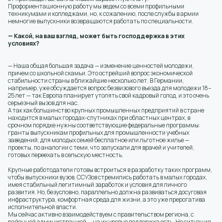
Профориентационную работу мы ведем со всеми профильными
техникумами и колледжами, но, к сожалению, после службы в армии
немногие выпускники возвращаются работать по специальности.
— Какой, на ваш взгляд, может быть господдержка в этих
условиях?
— Наша общая большая задача — изменение ценностей молодежи,
причем со школьной скамьи. Это острейший вопрос экономической
стабильности страны в ближайшие несколько лет. В Германии,
например, уже обсуждается вопрос безвизового въезда для молодежи 18–
25 лет — так Европа планирует утолять свой кадровый голод, и это очень
серьезный вызов для нас.
А так как большинство крупных промышленных предприятий в стране
находится в малых городах-спутниках при областных центрах, в
срочном порядке нужны соответствующие федеральные программы:
гранты выпускникам профильных для промышленности учебных
заведений, для молодых семей бесплатное или льготное жилье —
проекты, по аналогии с теми, что запускали для врачей и учителей,
готовых переехать в сельскую местность.
Крупные работодатели готовы встроиться в разработку таких программ,
чтобы выпускники вузов, ССУЗов стремились работать в малых городах,
имея стабильный легитимный заработок и условия для личного
развития. Но, безусловно, параллельно должна развиваться досуговая
инфраструктура, комфортная среда для жизни, а это уже прерогатива
исполнительной власти.
Мы сейчас активно взаимодействуем с правительством региона, с
районной администрацией — на их уровне поддержка есть. Но ситуация