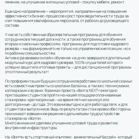
лечение, на улучшение жилищных условий – покупку мебели, ремонт.
Еще одно направление — мероприятия, направленные на повышение
эффективности бизнес-процессов и рост производительности труда за
счет повышения квалификации персонала, от рабочих до руководящего
состава.
У нас есть собственные образовательные программы для обучения
сотрудников в текущей должности, а также программы для обучения
вторым и смежным профессиям, программы для подготовки кадрового
резерва — мы формируем его не только на управленческие позиции, но и
по рабочим специальностям.
Активно развиваем онлайн-обучение: на днях завершился длительный
модульный курс для кадрового резерва, 100% слушателей которого
успешно защитили итоговые проекты — для дистанционной программы
это отличный результат!
По профориентации будущих сотрудников работаем со школьной скамьи:
есть совместные проекты со школами Балахны, а также с техникумами,
колледжами и вузами. В рамках проекта «Волга NEXT» ежегодно
приглашаем студентов пройти на нашей площадке оплачиваемые
стажировки: краткосрочные – на время летних каникул или
долгосрочные – до года. Это взаимовыгодно и для работодателя, и для
студентов и выпускников. Ведь по результатам стажировки обе стороны
принимают взвешенное решение о дальнейшем трудоустройстве
стажеров на «Волге».
Много внимания уделяем улучшению условий труда и развитию
внутренней инфраструктуры.
На «Волге» есть спортивный комплекс, замечательный бассейн, который