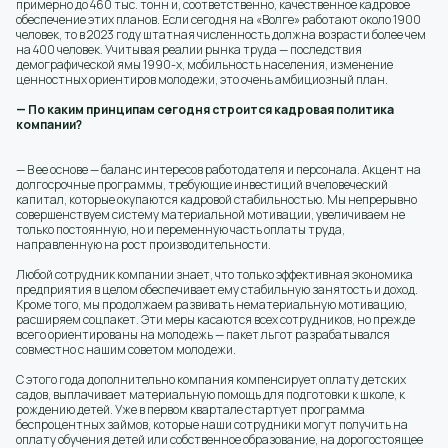
примерно до 460 тыс. тонн и, соответственно, качественное кадровое
обеспечение этих планов. Если сегодня на «Волге» работают около 1900
человек, то в 2023 году штатная численность должна возрасти более чем
на 400 человек. Учитывая реалии рынка труда — последствия
демографической ямы 1990-х, мобильность населения, изменение
ценностных ориентиров молодежи, это очень амбициозный план.
— По каким принципам сегодня строится кадровая политика
компании?
— В ее основе — баланс интересов работодателя и персонала. Акцент на
долгосрочные программы, требующие инвестиций в человеческий
капитал, которые окупаются кадровой стабильностью. Мы непрерывно
совершенствуем систему материальной мотивации, увеличиваем не
только постоянную, но и переменную часть оплаты труда,
направленную на рост производительности.
Любой сотрудник компании знает, что только эффективная экономика
предприятия в целом обеспечивает ему стабильную занятость и доход.
Кроме того, мы продолжаем развивать нематериальную мотивацию,
расширяем соцпакет. Эти меры касаются всех сотрудников, но прежде
всего ориентированы на молодежь — пакет льгот разрабатывался
совместно с нашим советом молодежи.
С этого года дополнительно компания компенсирует оплату детских
садов, выплачивает материальную помощь для подготовки к школе, к
рождению детей. Уже в первом квартале стартует программа
беспроцентных займов, которые наши сотрудники могут получить на
оплату обучения детей или собственное образование, на дорогостоящее