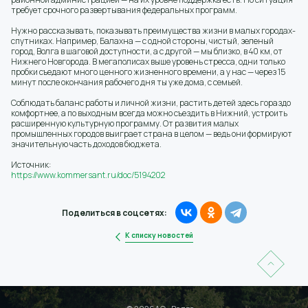
требует срочного развертывания федеральных программ.
Нужно рассказывать, показывать преимущества жизни в малых городах-
спутниках. Например, Балахна — с одной стороны, чистый, зеленый
город, Волга в шаговой доступности, а с другой — мы близко, в 40 км, от
Нижнего Новгорода. В мегаполисах выше уровень стресса, одни только
пробки съедают много ценного жизненного времени, а у нас — через 15
минут после окончания рабочего дня ты уже дома, с семьей.
Соблюдать баланс работы и личной жизни, растить детей здесь гораздо
комфортнее, а по выходным всегда можно съездить в Нижний, устроить
расширенную культурную программу. От развития малых
промышленных городов выиграет страна в целом — ведь они формируют
значительную часть доходов бюджета.
Источник:
https://www.kommersant.ru/doc/5194202
Поделиться в соцсетях:
К списку новостей