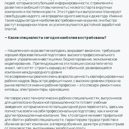
людей, которые в силу большей информированности, стремления к
развитию и амбиций готовы начинать с низкого старта в крупных
компаниях и постепенно расти. Эти студенты и выпускники планируют
свое будущее надолго, не в пределах одного месяца и даже года. Именно
такие кадры сегодня наиболее востребованные на рынке, они быстро
растут в карьерном плане, их усилия окупаются достойной заработной
платой.
— Какие специалисты сегодня наиболее востребованы?
— Нацеленная на развитие молодежь закрывает вакансии, требующие
хорошей образовательной подготовки, высокого профессионального
уровня: управление инвестициями, бюджетирование, экономическое
моделирование… Претендующие на эти позиции соискатели четко
знают, чего хотят: строить карьеру в стабильной, развивающейся
компании международного уровня.
Но в современных реалиях очень возросла ценность квалифицированных
рабочих кадров. Ведь остро дефицитными, с высоким уровнем спроса на
рынке являются именно рабочие профессии — это слесари-ремонтники,
киповцы, электромонтеры, крановщики.
Не говорю уже о технологических рабочих специальностях, выпускников
для целлюлозно-бумажной промышленности готовят учебные
заведения, которые можно по пальцам одной руки пересчитать, здесь мы
полностью взяли на себя профессиональную подготовку, как и многие
другие промышленные компании. Тем, кто сегодня не имеет профильной
для «Волги» рабочей специальности, гарантируем трудоустройство и
обучение за счет компании, а в период обучения, даже при условии отрыва
от производства, выплачиваем заработную плату.