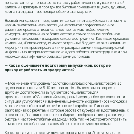
пользуется популярностью не только у работников, но и у всех жителей
Балахны. Приводим в порядок все бытовые помещения в цехах, душевые,
комнаты отдыха — все по европейским стандартам.
Высший менеджмент предприятия сегодня не надо убеждать в том, что
нужны значительные инвестиции не только в профессиональное
развитие персонала, в социальные программы, в обеспечение
комфортных условий на рабочих местах, а самое главное, особенно в
условиях пандемии, – в здоровье каждого сотрудника. Как и все передовые
компании, «Волга» сегодня имеет отдельный бюджет на антиковидные
мероприятия: кроме профилактики распространения коронавирусной
инфекции мониторим состояние каждого заболевшего сотрудника и при
необходимости финансируем экстренную помощь.
— Как вы оцениваете подготовку выпускников, которые
приходят работать на предприятие?
— Мое мнение, что уровень подготовки молодых специалистов сейчас
однозначно выше, чем 5–10 лет назад. Но я бы поставила вопрос по-
другому: достаточно ли выпускается специалистов для
промышленности? Сложившийся кадровый дефицит беспрецедентен, и
ситуация усугубляется изменением ценностных ориентиров молодежи:
многим нужен быстрый легкий и высокий заработок. Я иногда
разговариваю с ребятами, которые работают курьерами в доставке еды. К
сожалению, большинство из них выбирает не образование и развитие, а
быстрый, часто нестабильный доход, чтобы так же быстро его потратить,
— маховик потребления в нашем обществе раскручен донельзя.
Конечно, радует, что есть и другая сторона медали. Это пул молодых