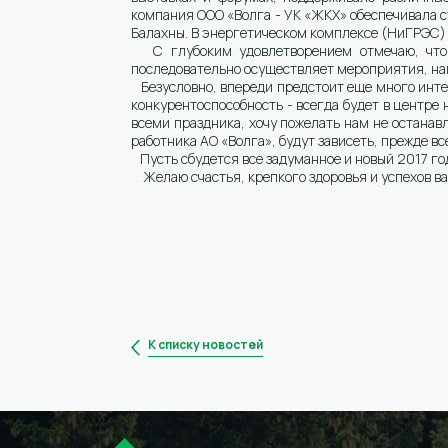
компания ООО «Волга - УК «ЖКХ» обеспечивала с
Балахны. В энергетическом комплексе (НиГРЭС)
С глубоким удовлетворением отмечаю, что у
последовательно осуществляет мероприятия, нап
Безусловно, впереди предстоит еще много интер
конкурентоспособность - всегда будет в центре
всеми праздника, хочу пожелать нам не останав
работника АО «Волга», будут зависеть, прежде в
Пусть сбудется все задуманное и новый 2017 год
Желаю счастья, крепкого здоровья и успехов вам
К списку новостей