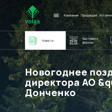
Компания
Продукция
Устойчи
Выставки и
Новости
форумы
Новогоднее поз
директора АО &q
Донченко