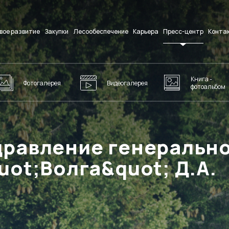
вое развитие
Закупки
Лесообеспечение
Карьера
Пресс-центр
Конта
Книга -
Фотогалерея
Видеогалерея
фотоальбом
дравление генеральн
uot;Волга&quot; Д.А.