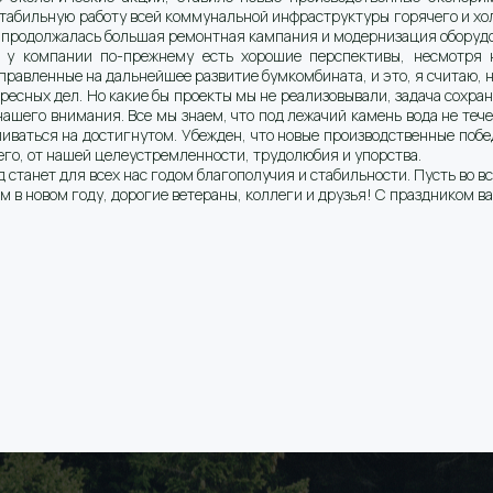
табильную работу всей коммунальной инфраструктуры горячего и хол
 продолжалась большая ремонтная кампания и модернизация оборуд
 компании по-прежнему есть хорошие перспективы, несмотря 
равленные на дальнейшее развитие бумкомбината, и это, я считаю, н
есных дел. Но какие бы проекты мы не реализовывали, задача сохра
 нашего внимания. Все мы знаем, что под лежачий камень вода не те
ливаться на достигнутом. Убежден, что новые производственные побе
сего, от нашей целеустремленности, трудолюбия и упорства.
 станет для всех нас годом благополучия и стабильности. Пусть во в
 в новом году, дорогие ветераны, коллеги и друзья! С праздником ва