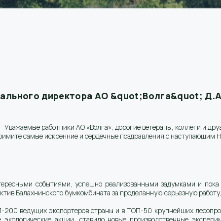
ального директора АО &quot;Волга&quot; Д.А
Уважаемые работники АО «Волга», дорогие ветераны, коллеги и дру
римите самые искренние и сердечные поздравления с наступающим Н
ересными событиями, успешно реализованными задумками и пока
ектив Балахнинского бумкомбината за проделанную серьезную работу
-200 ведущих экспортеров страны и в ТОП-50 крупнейших лесопр
е экологические акции, ставило новые производственные экспери