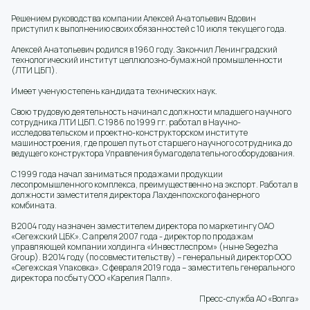
Решением руководства компании Алексей Анатольевич Вдовин
приступил к выполнению своих обязанностей с 10 июля текущего года.
Алексей Анатольевич родился в 1960 году. Закончил Ленинградский
технологический институт целлюлозно-бумажной промышленности
(ЛТИ ЦБП).
Имеет ученую степень кандидата технических наук.
Свою трудовую деятельность начинал с должности младшего научного
сотрудника ЛТИ ЦБП. С 1986 по 1999 гг. работал в Научно-
исследовательском и проектно-конструкторском институте
машиностроения, где прошел путь от старшего научного сотрудника до
ведущего конструктора Управления бумагоделательного оборудования.
С 1999 года начал заниматься продажами продукции
лесопромышленного комплекса, преимущественно на экспорт. Работал в
должности заместителя директора Лахденпохского фанерного
комбината.
В 2004 году назначен заместителем директора по маркетингу ОАО
«Сегежский ЦБК». С апреля 2007 года - директор по продажам
управляющей компании холдинга «Инвестлеспром» (ныне Segezha
Group). В 2014 году (по совместительству) – генеральный директор ООО
«Сегежская Упаковка». С февраля 2019 года – заместитель генерального
директора по сбыту ООО «Карелия Палп».
Пресс-служба АО «Волга»