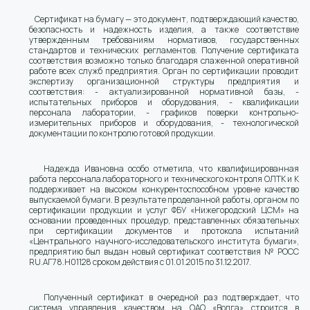
Сертификат на бумагу — это документ, подтверждающий качество,
безопасность и надежность изделия, а также соответствие
утвержденным требованиям нормативов, государственных
стандартов и технических регламентов. Получение сертификата
соответствия возможно только благодаря слаженной оперативной
работе всех служб предприятия. Орган по сертификации проводит
экспертизу организационной структуры предприятия и
соответствия: - актуализированной нормативной базы, -
испытательных приборов и оборудования, - квалификации
персонала лаборатории, - графиков поверки контрольно-
измерительных приборов и оборудования, - технологической
документации по контролю готовой продукции.
Надежда Ивановна особо отметила, что квалифицированная
работа персонала лабораторного и технического контроля ОЛТК и К
поддерживает на высоком конкурентоспособном уровне качество
выпускаемой бумаги. В результате проделанной работы, органом по
сертификации продукции и услуг ФБУ «Нижегородский ЦСМ» на
основании проведенных процедур, представленных обязательных
при сертификации документов и протокола испытаний
«Центрального научного-исследовательского института бумаги»,
предприятию был выдан новый сертификат соответствия № РОСС
RU.АГ78.Н01128 сроком действия с 01.01.2015 по 31.12.2017.
Полученный сертификат в очередной раз подтверждает, что
система управления качеством на ОАО «Волга» строится в