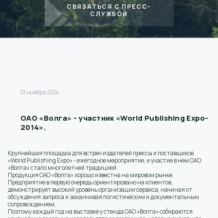
СВЯЗАТЬСЯ С ПРЕСС-
СЛУЖБОЙ
21 ноября 2014
ОАО «Волга» - участник «World Publishing Expo-
2014».
Крупнейшая площадка для встреч издателей прессы и поставщиков
«World Publishing Expo» - ежегодное мероприятие, и участие в нем ОАО
«Волга» стало многолетней традицией.
Продукция ОАО «Волга» хорошо известна на мировом рынке.
Предприятие в первую очередь ориентировано на клиентов,
демонстрирует высокий уровень организации сервиса, начиная от
обсуждения запроса и заканчивая логистическим и документальным
сопровождением.
Поэтому каждый год на выставке у стенда ОАО «Волга» собираются