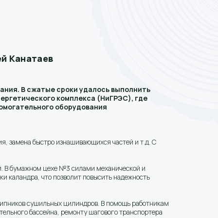
ей Канатаев
ания. В сжатые сроки удалось выполнить
нергетического комплекса (НиГРЭС), где
помогательного оборудования
я, замена быстро изнашивающихся частей и т.д. С
й. В бумажном цехе №3 силами механической и
и каландра, что позволит повысить надежность
шипников сушильных цилиндров. В помощь работникам
ельного бассейна, ремонту шагового транспортера