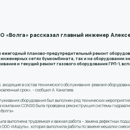
АО «Волга» рассказал главный инженер Алекс
ен ежегодный планово-предупредительный ремонт оборудов
 инженерных сетях бумкомбината, так и на оборудовании э
вание и текущий ремонт газового оборудования ГРП-1, вс
входящие в состав технического обслуживания: ревизия оборудовани
новленный срок», - сообщил А. Канатаев.
служивания оборудования был выполнен ряд технических мероприяти
 компании CONSIS была проведена реконструкция системы гидравлик
«Волга».
ла выполнена трудоемкая и важная работа – замена дефектных под
 ООО «Модуль», которая выполнила работы по замене мешалки смесит