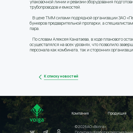
упаковочной линии и ревизии оборудования подготов
трубопроводов и емкостей.
В цехе ТММ силами подрядной организации ЗАО «Пет
бункеров предварительной пропарки, а специалистам
пара.
По словам Алексея Канатаева, в ходе планового ост
осуществлялся на всех уровнях, что позволило завер
персонала как комбината, так и сторонних организац
К списку новостей
Компания
Продукция
© 2026АО «Волга»
Политика обработки персональны