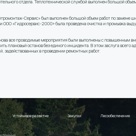
ительного отдела. Теплотехнической службой выполнен большой объе
ромонтаж-Сервис» был выполнен большой объем работ по замене шн
и ООО «Гидросервис-2000» была проведена очистка и промывка выду
анова все проводимые мероприятия были выполнены с повышенным вни
шить плановый останов без единого инцидента. В этом заслуга всего
ий, задействованных в проведении ремонтных работ.
Устойчивое развитие
Закупки
Лесообеспечение
х данных