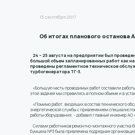
13 сентября 2017
Об итогах планового останова 
24 – 25 августа на предприятии был провед
большой объем запланированных работ как на
проведены регламентное техническое обслужи
турбогенератора ТГ-3.
«Большую часть проводимых работ составили работы, 
этой задачей мы справились в полном объеме и в уста
«Помимо работ, входящих в состав технического об
энергетической службы с привлечением специалистов
работы оборудования, - добавил главный инженер АО 
Силами работников ремонтно-монтажного участка бы
бумцеха №3 была привлечена подрядная организация