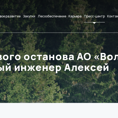
вое развитие
Закупки
Лесообеспечение
Карьера
Пресс-центр
Конта
вого останова АО «Во
ый инженер Алексей