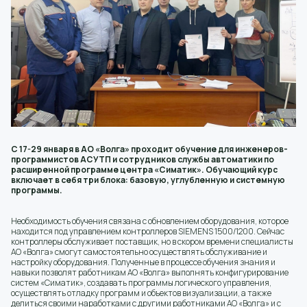
С 17-29 января в АО «Волга» проходит обучение для инженеров-
программистов АСУТП и сотрудников службы автоматики по
расширенной программе центра «Симатик». Обучающий курс
включает в себя три блока: базовую, углубленную и системную
программы.
Необходимость обучения связана с обновлением оборудования, которое
находится под управлением контроллеров SIEMENS 1500/1200. Сейчас
контроллеры обслуживает поставщик, но в скором времени специалисты
АО «Волга» смогут самостоятельно осуществлять обслуживание и
настройку оборудования. Полученные в процессе обучения знания и
навыки позволят работникам АО «Волга» выполнять конфигурирование
систем «Симатик», создавать программы логического управления,
осуществлять отладку программ и объектов визуализации, а также
делиться своими наработками с другими работниками АО «Волга» и с