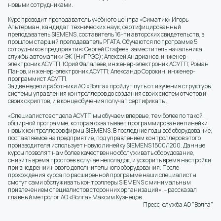
новыми сотрудниками.
Курс проводит преподаватель учебного центра «Симатик» Игорь
Альтерман, кандидат технических наук, сертифицированный
преподаватель SIEMENS, составитель 16-ти авторских свидетельств, в
прошлом старший преподаватель РГАТА. Обучаются по программе 5
сотрудников предприятия: Сергей Стафеев, заместитель начальника
службы автоматики ЭК (НиГРЭС); Алексей Андрианов, инженер-
электроник АСУТП; Юрий Фалалеев, инженер-электроник АСУТП; Роман
Панов, инженер-электроник АСУТП; Александр Сорокин, инженер-
программист АСУТП.
За две недели работники АО «Волга» пройдут путь от изучения структуры
системы управления контроллеров до создания своих систем отчетов и
своих скриптов, и в конце обучения получат сертификаты.
«Специалистов отдела АСУТП мы обучаем впервые, тем более по такой
обширной программе, которая охватывает программирование линейки
новых контроллеров фирмы SIEMENS. В последние годы всё оборудование,
поставляемое на предприятие, под управлением контроллеров этого
производителя использует новую линейку SIEMENS 1500/1200. Данные
курсы позволят нам более качественно обслуживать оборудование,
снизить время простоев в случае неполадок, и ускорить время настройки
при внедрении нового дополнительного оборудования. После
прохождения курса по расширенной программе наши специалисты
смогут сами обслуживать контроллеры SIEMENS с минимальным
привлечением специалистов сторонних организаций», – рассказал
главный метролог АО «Волга» Максим Кузнецов.
Пресс-служба АО "Волга"