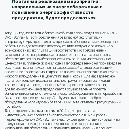
Поэтапная реализация мероприятий,
направленных на энергосбережение и
повышение энергоэффективности
предприятия, будет продолжаться.
Текущий год достаточно богат на события в производственной жизни
ОАО «Волга». В части обеспечения безопасной эксплуатации
инфраструктуры производства проведены обследования и экспертные
работы на гидротехнических сооружениях, получено заключение о
возможности их эксплуатации в соответствии с требованиями
законодательства, реализованы мероприятия, направленные на
обеспечение пожарной безопасности, сохранения материальных
ценностей и, главное, жизни людей. Непосредственно на производстве
реализованы или находятся на завершающей стадии реализации
следующие проекты: смонтирован и введен в эксплуатацию конвейер
мокрого золоудаления в цехе утилизации коры и шлама; в древесно-
подготовительном цехе капитально отремонтирован роликовый
транспортер и проведен плановый этап реконструкции крана; в
древесномассном цехе продолжается осуществление проекта
обновления основного технологического оборудования для переработки
балансов в древесную массу. Для бумажных цехов приобретено
оборудование каландровых батарей БДМ, а также валы с регулируемым
прогибом.
Так, по промежуточным итогам, в 2014 году в реализацию
инвестиционных проектов было вложено около 200 млн. рублей.
Перед персоналом ОАО «Волга» в настоящее время ставятся задачи по
вводу новых производственных мощностей и продолжению
модернизации оборудования, по внедрению инноваций в процесс