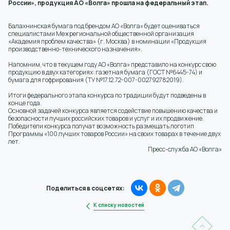
России», продукция АО «Волга» прошла на федеральный этап.
Балахнинская бумага под брендом АО «Волга» будет оцениваться
специалистами Межрегиональной общественной организация
«Академия проблем качества» (г. Москва) в номинации «Продукция
производственно-технического назначения».
Напомним, что в текущем году АО «Волга» представило на конкурс свою
продукцию в двух категориях: газетная бумага (ГОСТ №6445-74) и
бумага для гофрирования (ТУ №17.12.72-007-002792782019).
Итоги федерального этапа конкурса по традиции будут подведены в
конце года.
Основной задачей конкурса является содействие повышению качества и
безопасности лучших российских товаров и услуг и их продвижение.
Победители конкурса получат возможность размещать логотип
Программы «100 лучших товаров России» на своих товарах в течение двух
лет.
Пресс-служба АО «Волга»
Поделиться в соцсетях:
К списку новостей