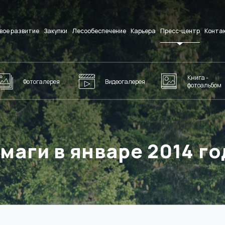
вое развитие
Закупки
Лесообеспечение
Карьера
Пресс-центр
Конта
Книга -
Фотогалерея
Видеогалерея
фотоальбом
маги в январе 2014 го