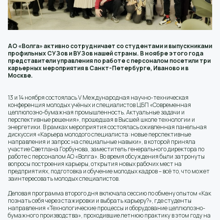
АО «Волга» активно сотрудничает со студентами и выпускниками
профильных СУЗов и ВУЗов нашей страны. В ноябре этого года
представители управления по работе с персоналом посетили три
карьерных мероприятия в Санкт-Петербурге, Иваново и в
Москве.
13 и 14 ноября состоялась V Международная научно-техническая
конференция молодых учёных и специалистов ЦБП «Современная
целлюлозно-бумажная промышленность. Актуальные задачи и
перспективные решения», прошедшая в Высшей школе технологии и
энергетики. В рамках мероприятия состоялась оживленная панельная
дискуссия «Карьера молодого специалиста: новые перспективные
направления и запрос на специальные навыки», в которой приняла
участие Светлана Горбунова, заместитель генерального директора по
работе с персоналом АО «Волга». Во время обсуждения были затронуты
вопросы построения карьеры, открытия новых рабочих мест на
предприятиях, подготовка и обучение молодых кадров – всё то, что может
заинтересовать молодых специалистов.
Деловая программа второго дня включала сессию по обмену опытом «Как
познать себя через стажировки и выбрать карьеру?», где студенты
направления «Технологические процессы и оборудование целлюлозно-
бумажного производства», проходившие летнюю практику в этом году на