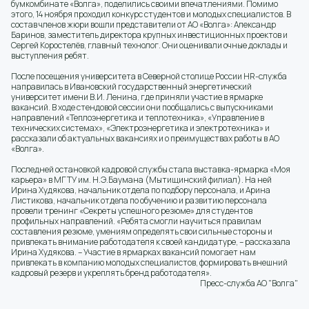
бумкомбинате «Волга», поделились своими впечатлениями. Помимо
этого, 14 ноября проходил конкурс студентов и молодых специалистов. В
состав членов жюри вошли представители от АО «Волга»: Александр
Баринов, заместитель директора крупных инвестиционных проектов и
Сергей Коростелёв, главный технолог. Они оценивали очные доклады и
выступления ребят.
После посещения университета в Северной столице России HR-служба
направилась в Ивановский государственный энергетический
университет имени В.И. Ленина, где приняли участие в ярмарке
вакансий. В ходе стендовой сессии они пообщались с выпускниками
направлений «Теплоэнергетика и теплотехника», «Управление в
технических системах», «Электроэнергетика и электротехника» и
рассказали об актуальных вакансиях и о преимуществах работы в АО
«Волга».
Последней остановкой кадровой службы стала выставка-ярмарка «Моя
карьера» в МГТУ им. Н.Э.Баумана (Мытищинский филиал). На ней
Ирина Худякова, начальник отдела по подбору персонала, и Арина
Листикова, начальник отдела по обучению и развитию персонала
провели тренинг «Секреты успешного резюме» для студентов
профильных направлений. «Ребята смогли научиться правилам
составления резюме, умениям определять свои сильные стороны и
привлекать внимание работодателя к своей кандидатуре, – рассказала
Ирина Худякова. – Участие в ярмарках вакансий помогает нам
привлекать в компанию молодых специалистов, формировать внешний
кадровый резерв и укреплять бренд работодателя».
Пресс-служба АО "Волга"