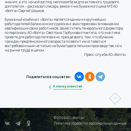
знания, а это, на мой взгляд, неплохая база для активного трудового
долголетия, - рассказал слесарь-ремонтник бумажного цеха №3 АО
«Волга» Сергей Шашков.
Бумажный комбинат «Волга» является одним из крупнейших
работодателей Балахнинского района и заинтересован в повышении
квалификации своих работников. Заместитель генерального директора
по персоналу АО «Волга» Светлана Горбунова отметила, что участие в
проекте для работодателя важно, прежде всего, тем, что обучение
граждан предпенсионного возраста позволит им оставаться
востребованными не только на бумагоделательном производстве, но и
на рынке труда в целом.
Пресс-служба АО «Волга»
Поделиться в соцсетях:
К списку новостей
© 2026АО «Волга»
Политика обработки персональных данных