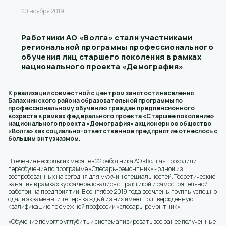
20 ноября 2019
Работники АО «Волга» стали участниками
региональной программы профессионального
обучения лиц старшего поколения в рамках
национального проекта «Демография»
К реализации совместной с центром занятости населения
Балахнинского района образовательной программы по
профессиональному обучению граждан предпенсионного
возраста в рамках федерального проекта «Старшее поколение»
национального проекта «Демография» акционерное общество
«Волга» как социально-ответственное предприятие отнеслось с
большим энтузиазмом.
В течение нескольких месяцев 22 работника АО «Волга» проходили
переобучение по программе «Слесарь-ремонтник» - одной из
востребованных на сегодня для мужчин специальностей. Теоретические
занятия в рамках курса чередовались с практикой и самостоятельной
работой на предприятии. В сентябре 2019 года все члены группы успешно
сдали экзамены, и теперь каждый из них имеет подтвержденную
квалификацию по смежной профессии «слесарь-ремонтник».
«Обучение помогло углубить и систематизировать все ранее полученные