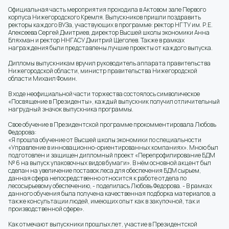
Официальная часть мероприятия проходила в Актовом зале Первого
корпуса Нижегородского Кремля. Выпускников пришли поздравить
ректоры каждого ВУЗа, участвующих в программе: ректор НГТУ им. Р.Е.
Алексеева Сергей Дмитриев, директор Высшей школы экономики Анна
Бляхман и ректор ННГАСУ Дмитрий Щеголев. Также в рамках
награждения были представлены лучшие проекты от каждого выпуска.
Дипломы выпускникам вручил руководитель аппарата правительства
Нижегородской области, министр правительства Нижегородской
области Михаил Фомин.
В ходе неофициальной части торжества состоялось символическое
«Посвящение в Президенты», каждый выпускник получил отличительный
нагрудный значок выпускника программы.
Свое обучение в Президентской программе прокомментировала Любовь
Федорова:
«Я прошла обучение от Высшей школы экономики по специальности
«Управление в инновационно-ориентированных компаниях». Мною был
подготовлен и защищен дипломный проект «Перепрофилирование БДМ
№ 6 на выпуск упаковочных видов бумаги». В нём основной акцент был
сделан на увеличение поставок леса для обеспечения БДМ сырьем,
данная сфера непосредственно относится к работе отдела по
лесосырьевому обеспечению, - поделилась Любовь Федорова. - В рамках
данного обучения была получена качественная подборка материалов, а
также консультации людей, имеющих опыт как в закупочной, так и
производственной сфере».
Как отмечают выпускники прошлых лет, участие в Президентской