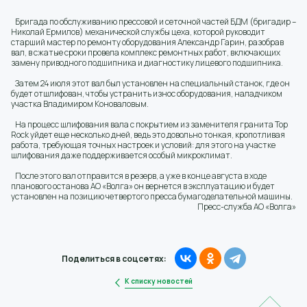
Бригада по обслуживанию прессовой и сеточной частей БДМ (бригадир –
Николай Ермилов) механической службы цеха, которой руководит
старший мастер по ремонту оборудования Александр Гарин, разобрав
вал, в сжатые сроки провела комплекс ремонтных работ, включающих
замену приводного подшипника и диагностику лицевого подшипника.
Затем 24 июля этот вал был установлен на специальный станок, где он
будет отшлифован, чтобы устранить износ оборудования, наладчиком
участка Владимиром Коноваловым.
На процесс шлифования вала с покрытием из заменителя гранита Top
Rock уйдет еще несколько дней, ведь это довольно тонкая, кропотливая
работа, требующая точных настроек и условий: для этого на участке
шлифования даже поддерживается особый микроклимат.
После этого вал отправится в резерв, а уже в конце августа в ходе
планового останова АО «Волга» он вернется в эксплуатацию и будет
установлен на позицию четвертого пресса бумагоделательной машины.
Пресс-служба АО «Волга»
Поделиться в соцсетях:
К списку новостей