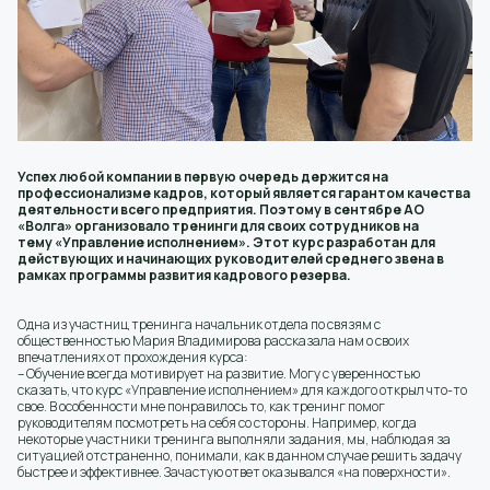
Успех любой компании в первую очередь держится на
профессионализме кадров, который является гарантом качества
деятельности всего предприятия. Поэтому в сентябре АО
«Волга» организовало тренинги для своих сотрудников на
тему «Управление исполнением». Этот курс разработан для
действующих и начинающих руководителей среднего звена в
рамках программы развития кадрового резерва.
Одна из участниц тренинга начальник отдела по связям с
общественностью Мария Владимирова рассказала нам о своих
впечатлениях от прохождения курса:
– Обучение всегда мотивирует на развитие. Могу с уверенностью
сказать, что курс «Управление исполнением» для каждого открыл что-то
свое. В особенности мне понравилось то, как тренинг помог
руководителям посмотреть на себя со стороны. Например, когда
некоторые участники тренинга выполняли задания, мы, наблюдая за
ситуацией отстраненно, понимали, как в данном случае решить задачу
быстрее и эффективнее. Зачастую ответ оказывался «на поверхности».