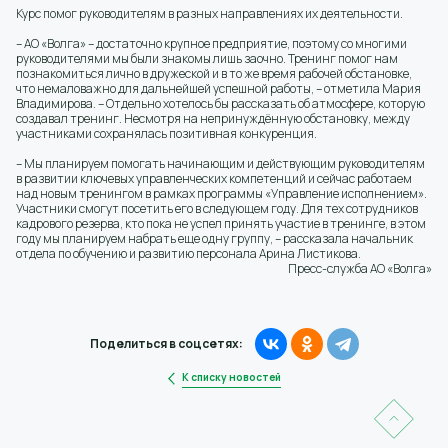
Курс помог руководителям в разных направлениях их деятельности.
– АО «Волга» – достаточно крупное предприятие, поэтому со многими
руководителями мы были знакомы лишь заочно. Тренинг помог нам
познакомиться лично в дружеской и в то же время рабочей обстановке,
что немаловажно для дальнейшей успешной работы, – отметила Мария
Владимирова. – Отдельно хотелось бы рассказать об атмосфере, которую
создавал тренинг. Несмотря на непринуждённую обстановку, между
участниками сохранялась позитивная конкуренция.
– Мы планируем помогать начинающим и действующим руководителям
в развитии ключевых управленческих компетенций и сейчас работаем
над новым тренингом в рамках программы «Управление исполнением».
Участники смогут посетить его в следующем году. Для тех сотрудников
кадрового резерва, кто пока не успел принять участие в тренинге, в этом
году мы планируем набрать еще одну группу, – рассказала начальник
отдела по обучению и развитию персонала Арина Листикова.
Пресс-служба АО «Волга»
Поделиться в соцсетях:
К списку новостей