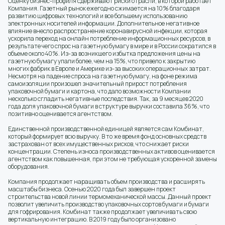
Оценку бизнес-профиля сдерживают риски отрасли, в которой работает
Компания. Газетный рынок ежегодно сжимается на 10% благодаря
развитию цифровых технологий и все большему использованию
электронных носителей информации. Дополнительное негативное
влияние внесло распространение коронавирусной инфекции, которая
ускорила переход на онлайн потребление информационных ресурсов, в
результате чего спрос на газетную бумагу в мире и в России сократился в
объеме около 40%. Из-за возникшего избытка предложения цены на
газетную бумагу упали более, чем на 15%, что привело к закрытию
многих фабрик в Европе и Америке из-за высоких операционных затрат.
Несмотря на падение спроса на газетную бумагу, на фоне режима
самоизоляции произошел значительный прирост потребления
упаковочной бумаги и картона, что дало возможности Компании
несколько сгладить негативные последствия. Так, за 9 месяцев 2020
года доля упаковочной бумаги в структуре выручки составила 36%, что
позитивно оценивается агентством.
Единственной производственной единицей является сам Комбинат,
который формирует всю выручку. В то же время фонд основных средств
застрахован от всех имущественных рисков, что снижает риски
концентрации. Степень износа производственных активов оценивается
агентством как повышенная, при этом не требующая ускоренной замены
оборудования.
Компания продолжает наращивать объем производства и расширять
масштабы бизнеса. Осенью 2020 года был завершен проект
строительства новой линии термомеханической массы. Данный проект
позволит увеличить производство упаковочных сортов бумаги и бумаги
для гофрирования. Комбинат также продолжает увеличивать свою
вертикальную интеграцию. В 2019 году было организовано