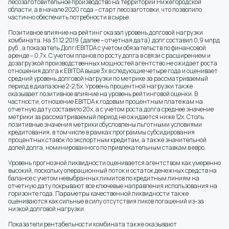
лесозаготовительное производство на территории Нижегородской
области, а в начале 2020 года – старт лесозаготовки, что позволило
частично обеспечить потребности в сырье.
Позитивное влияние на рейтинг оказал уровень долговой нагрузки
комбината. На 31.12.2019 (далее – отчетная дата) долг составил 0,9 млрд
руб., а показатель Долг/EBITDA с учетом обязательств по финансовой
аренде – 0,7х. С учетом планов по росту долга в связи с расширением и
дозагрузкой производственных мощностей агентство не ожидает роста
отношения долга к EBITDA выше 3х в следующие четыре года и оценивает
средний уровень долговой нагрузки по метрике за рассматриваемый
период в диапазоне 2-2,5х. Уровень процентной нагрузки также
оказывает позитивное влияние на уровень рейтинговой оценки. В
частности, отношение EBITDA к годовым процентным платежам на
отчетную дату составило 20х, а с учетом роста долга среднее значение
метрики за рассматриваемый период не ожидается ниже 12х. Столь
позитивные значения метрики обусловлены льготными условиями
кредитования, в том числе в рамках программы субсидирования
процентных ставок по экспортным кредитам, а также значительной
долей долга, номинированного по привлекательным ставкам в евро.
Уровень прогнозной ликвидности оценивается агентством как умеренно
высокий, поскольку операционный поток и остаток денежных средств на
балансе с учетом невыбранных лимитов по кредитным линиям на
отчетную дату покрывают все ключевые направления использования на
горизонте года. Параметры качественной ликвидности также
оцениваются как сильные в силу отсутствия пиков погашений из-за
низкой долговой нагрузки.
Показатели рентабельности комбината также оказывают