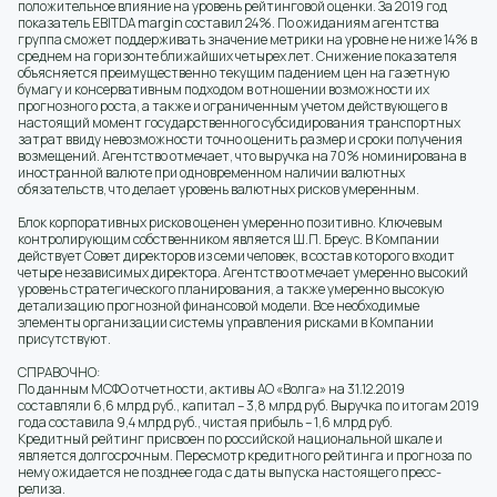
положительное влияние на уровень рейтинговой оценки. За 2019 год
показатель EBITDA margin составил 24%. По ожиданиям агентства
группа сможет поддерживать значение метрики на уровне не ниже 14% в
среднем на горизонте ближайших четырех лет. Снижение показателя
объясняется преимущественно текущим падением цен на газетную
бумагу и консервативным подходом в отношении возможности их
прогнозного роста, а также и ограниченным учетом действующего в
настоящий момент государственного субсидирования транспортных
затрат ввиду невозможности точно оценить размер и сроки получения
возмещений. Агентство отмечает, что выручка на 70% номинирована в
иностранной валюте при одновременном наличии валютных
обязательств, что делает уровень валютных рисков умеренным.
Блок корпоративных рисков оценен умеренно позитивно. Ключевым
контролирующим собственником является Ш.П. Бреус. В Компании
действует Совет директоров из семи человек, в состав которого входит
четыре независимых директора. Агентство отмечает умеренно высокий
уровень стратегического планирования, а также умеренно высокую
детализацию прогнозной финансовой модели. Все необходимые
элементы организации системы управления рисками в Компании
присутствуют.
СПРАВОЧНО:
По данным МСФО отчетности, активы АО «Волга» на 31.12.2019
составляли 6,6 млрд руб., капитал – 3,8 млрд руб. Выручка по итогам 2019
года составила 9,4 млрд руб., чистая прибыль – 1,6 млрд руб.
Кредитный рейтинг присвоен по российской национальной шкале и
является долгосрочным. Пересмотр кредитного рейтинга и прогноза по
нему ожидается не позднее года с даты выпуска настоящего пресс-
релиза.