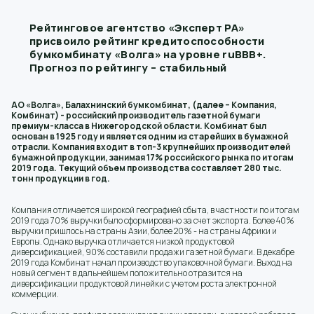
Рейтинговое агентство «Эксперт РА»
присвоило рейтинг кредитоспособности
бумкомбинату «Волга» на уровне ruВВВ+.
Прогноз по рейтингу – стабильный
АО «Волга», Балахнинский бумкомбинат, (далее – Компания,
Комбинат) - российский производитель газетной бумаги
премиум-класса в Нижегородской области. Комбинат был
основан в 1925 году и является одним из старейших в бумажной
отрасли. Компания входит в топ-3 крупнейших производителей
бумажной продукции, занимая 17% российского рынка по итогам
2019 года. Текущий объем производства составляет 280 тыс.
тонн продукции в год.
Компания отличается широкой географией сбыта, в частности по итогам
2019 года 70% выручки было сформировано за счет экспорта. Более 40%
выручки пришлось на страны Азии, более 20% - на страны Африки и
Европы. Однако выручка отличается низкой продуктовой
диверсификацией, 90% составили продажи газетной бумаги. В декабре
2019 года Комбинат начал производство упаковочной бумаги. Выход на
новый сегмент в дальнейшем положительно отразится на
диверсификации продуктовой линейки с учетом роста электронной
коммерции.