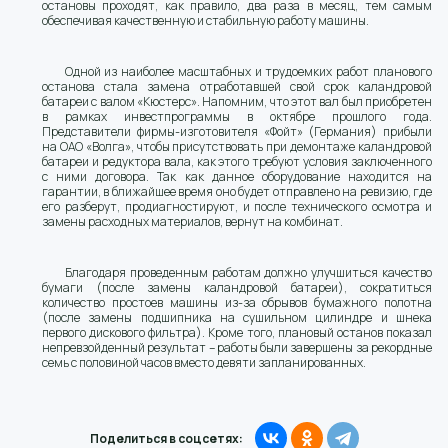
остановы проходят, как правило, два раза в месяц, тем самым
обеспечивая качественную и стабильную работу машины.
Одной из наиболее масштабных и трудоемких работ планового
останова стала замена отработавшей свой срок каландровой
батареи с валом «Кюстерс». Напомним, что этот вал был приобретен
в рамках инвестпрограммы в октябре прошлого года.
Представители фирмы-изготовителя «Фойт» (Германия) прибыли
на ОАО «Волга», чтобы присутствовать при демонтаже каландровой
батареи и редуктора вала, как этого требуют условия заключенного
с ними договора. Так как данное оборудование находится на
гарантии, в ближайшее время оно будет отправлено на ревизию, где
его разберут, продиагностируют, и после технического осмотра и
замены расходных материалов, вернут на комбинат.
Благодаря проведенным работам должно улучшиться качество
бумаги (после замены каландровой батареи), сократиться
количество простоев машины из-за обрывов бумажного полотна
(после замены подшипника на сушильном цилиндре и шнека
первого дискового фильтра). Кроме того, плановый останов показал
непревзойденный результат – работы были завершены за рекордные
семь с половиной часов вместо девяти запланированных.
Поделиться в соцсетях: