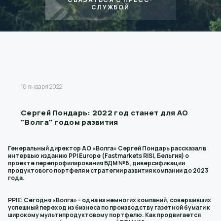
СЛУЖБОЙ
18 января 2022
Сергей Пондарь: 2022 год станет для АО
"Волга" годом развития
Генеральный директор АО «Волга» Сергей Пондарь рассказал в
интервью изданию PPI Europe (Fastmarkets RISI, Бельгия) о
проекте перепрофилирования БДМ №6, диверсификации
продуктового портфеля и стратегии развития компании до 2023
года.
PPIE: Сегодня «Волга» - одна из немногих компаний, совершивших
успешный переход из бизнеса по производству газетной бумаги к
широкому мультипродуктовому портфелю. Как продвигается