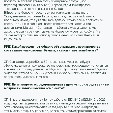
продолжим поставлять на российский рынок продукцию с
перепрофилированной БДМ №6), Европа, где мы уже продаем
тестлайнер и флютинг, и, конечно, Китай.
В Европе наиболее интересными рынками для нас являются
Скандинавия и Восточная Европа, вплоть до Германии. Италия,
например, находится уже слишком далеко. С точки зрения логистики,
Восточная и Центральная Европа являются для нас самыми
доступными. Мы могли бы поставлять бумагу куда угодно, но мы
фокусируемся на рынках, где мы наиболее конкурентоспособны. Мы
также экспортируем нашу продукцию в Мексику, Китай, Вьетнам и
Индонезию.
PPIE: Какой процент от общего объема вашего производства
составляет упаковочная бумага, а какой - газетная бумага?
СП: Сейчас примерно 50 на 50, но все новые мощности будут
сфокусированы на производстве упаковки, так что определенно появится
«перевес» в сторону упаковочной бумаги. Производство газетной бумаги
будет зависеть от рыночных условий. Сейчас рынок сильный, так что мы
ее производим довольно много.
PPIE: Вы планируете модернизировать другие производственные
мощности, имеющиеся на комбинате?
СП: В настоящее время на «Волге» работают БДМ №8 и БДМ №5, в 2023
году будет запущена шестая машина, и мы еще не решили, как развивать
остановленную несколько лет назад БДМ №7. Сейчас мы проводим
технический аудит БДМ №5 и БДМ №8, так что модернизация этих двух