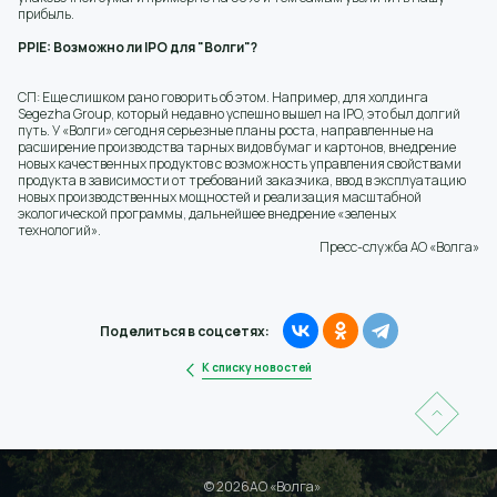
прибыль.
PPIE: Возможно ли IPO для "Волги"?
СП: Еще слишком рано говорить об этом. Например, для холдинга
Segezha Group, который недавно успешно вышел на IPO, это был долгий
путь. У «Волги» сегодня серьезные планы роста, направленные на
расширение производства тарных видов бумаг и картонов, внедрение
новых качественных продуктов с возможность управления свойствами
продукта в зависимости от требований заказчика, ввод в эксплуатацию
новых производственных мощностей и реализация масштабной
экологической программы, дальнейшее внедрение «зеленых
технологий».
Пресс-служба АО «Волга»
Поделиться в соцсетях:
К списку новостей
© 2026АО «Волга»