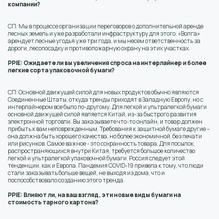
компании?
СП: Мы в процессе организации переговоров о дополнительной аренде
лесных земель и уже разработали инфраструктуру для этого. «Волга»
арендует лесные угодья уже три года, и мы несем ответственность за
дороги, лесопосадку и противопожарную охрану на этих участках.
PPIE: Ожидаете ли вы увеличения спроса на интерлайнер и более
легкие сорта упаковочной бумаги?
СП: Основной движущей силой для новых продуктов обычно являются
Соединенные Штаты, откуда тренды приходят в Западную Европу, но с
интерлайнером все было по-другому. Для легкой и ультралегкой бумаги
основной движущей силой является Китай, из-за быстрого развития
электронной торговли. Вы заказываете что-то онлайн, и товар должен
прибыть к вам неповрежденным. Требования к защитной бумаге другие –
она должна быть хорошего качества, но более экономичной, без печати
или рисунков. Самое важное - это сохранность товара. Для посылок,
распространяющихся внутри Китая, требуется большое количество
легкой и ультралегкой упаковочной бумаги. Россия следует этой
тенденции, как и Европа. Пандемия COVID-19 привела к тому, что люди
стали заказывать больше вещей, не выходя из дома, что и
поспособствовало созданию этого тренда.
PPIE: Влияют ли, на ваш взгляд, эти новые виды бумаги на
стоимость тарного картона?