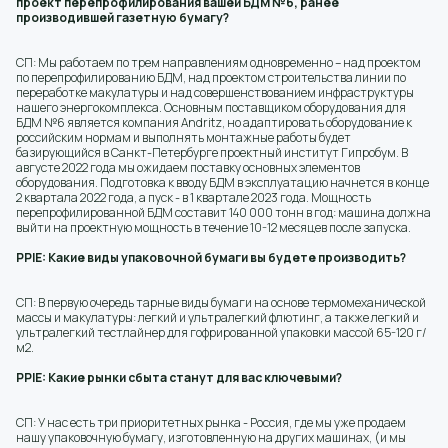
проект перепрофилирования вашей БДМ №6, ранее
производившей газетную бумагу?
СП: Мы работаем по трем направлениям одновременно – над проектом
по перепрофилированию БДМ, над проектом строительства линии по
переработке макулатуры и над совершенствованием инфраструктуры
нашего энергокомплекса. Основным поставщиком оборудования для
БДМ №6 является компания Andritz, но адаптировать оборудование к
российским нормам и выполнять монтажные работы будет
базирующийся в Санкт-Петербурге проектный институт Гипробум. В
августе 2022 года мы ожидаем поставку основных элементов
оборудования. Подготовка к вводу БДМ в эксплуатацию начнется в конце
2 квартала 2022 года, а пуск - в 1 квартале 2023 года. Мощность
перепрофилированной БДМ составит 140 000 тонн в год: машина должна
выйти на проектную мощность в течение 10-12 месяцев после запуска.
PPIE: Какие виды упаковочной бумаги вы будете производить?
СП: В первую очередь тарные виды бумаги на основе термомеханической
массы и макулатуры: легкий и ультралегкий флютинг, а также легкий и
ультралегкий тестлайнер для гофрированной упаковки массой 65-120 г/
м2.
PPIE: Какие рынки сбыта станут для вас ключевыми?
СП: У нас есть три приоритетных рынка - Россия, где мы уже продаем
нашу упаковочную бумагу, изготовленную на других машинах, (и мы