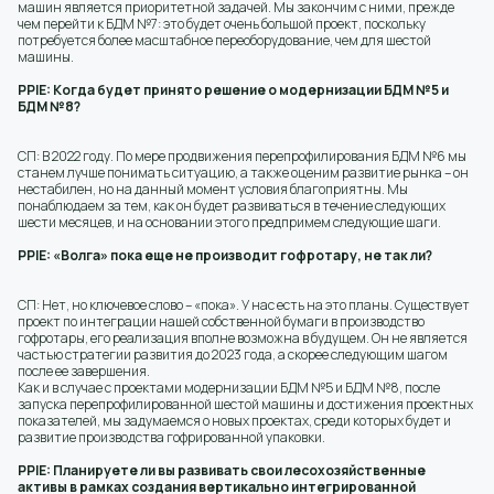
машин является приоритетной задачей. Мы закончим с ними, прежде
чем перейти к БДМ №7: это будет очень большой проект, поскольку
потребуется более масштабное переоборудование, чем для шестой
машины.
PPIE: Когда будет принято решение о модернизации БДМ №5 и
БДМ №8?
СП: В 2022 году. По мере продвижения перепрофилирования БДМ №6 мы
станем лучше понимать ситуацию, а также оценим развитие рынка – он
нестабилен, но на данный момент условия благоприятны. Мы
понаблюдаем за тем, как он будет развиваться в течение следующих
шести месяцев, и на основании этого предпримем следующие шаги.
PPIE: «Волга» пока еще не производит гофротару, не так ли?
СП: Нет, но ключевое слово – «пока». У нас есть на это планы. Существует
проект по интеграции нашей собственной бумаги в производство
гофротары, его реализация вполне возможна в будущем. Он не является
частью стратегии развития до 2023 года, а скорее следующим шагом
после ее завершения.
Как и в случае с проектами модернизации БДМ №5 и БДМ №8, после
запуска перепрофилированной шестой машины и достижения проектных
показателей, мы задумаемся о новых проектах, среди которых будет и
развитие производства гофрированной упаковки.
PPIE: Планируете ли вы развивать свои лесохозяйственные
активы в рамках создания вертикально интегрированной