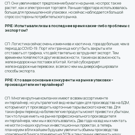
СП: Они увеличивают предложение бумаги на рынке, но спрос также
растет, как и электронная торговля. Раньше гофротара использовалась
больше для промышленной упаковки, но сейчас наблюдается большой
спрос со стороны потребительского рынка.
PPIE: Испытывали ли вы в последнее время какие-либо проблемы с
экспортом?
СП: Логистика сейчас очень изменчива и хаотична, гораздо больше, чем в
период до COVID-19. Порт или граница могут быть закрыты или
отставать от графика, что действительно затрудняет экспорт. Тем
временем появляются другие возможности, такие как возможность
железнодорожных поставок в Китай. Китай субсидирует
железнодорожные перевозки, в связи с чем мы диверсифицировали
способы экспорта.
PPIE: Кто ваши основные конкуренты на рынке упаковки –
производители интерлайнера?
СП: Многие крупные компании имеют в своем ассортименте
интерлайнер, но ультралегкий вид не выгоден для производства на БДМ,
которые могут производить картонные тары высокого качества. Для
таких фирм переход на более легкие продукты может привести к убыткам,
так что лучше иметь на рынке профессионального производителя
интерлайнера, чем мы и воспользовались. Два года назад мы и мечтать
не могли о наших крупных инвестиционных проектах, а теперь
планируем в ближайшем будущем увеличить объемы производства
упаковочной бумаги примерно на 50% и тем самым увеличить нашу