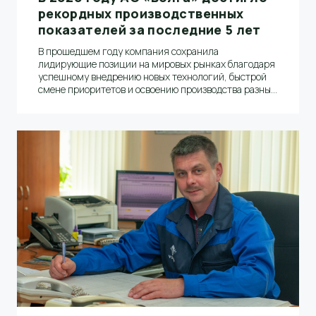
рекордных производственных
показателей за последние 5 лет
В прошедшем году компания сохранила
лидирующие позиции на мировых рынках благодаря
успешному внедрению новых технологий, быстрой
смене приоритетов и освоению производства разных
видов упаковочной бумаги, а главное –
профессиональной работе коллектива бумажников.
Об этом, а также о планах на 2021 год рассказал
заместитель генерального директора по
производству АО «Волга» Андрей Гурылев.