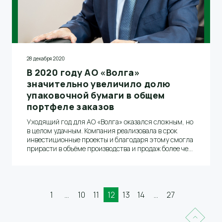
28 декабря 2020
В 2020 году АО «Волга»
значительно увеличило долю
упаковочной бумаги в общем
портфеле заказов
Уходящий год для АО «Волга» оказался сложным, но
в целом удачным. Компания реализовала в срок
инвестиционные проекты и благодаря этому смогла
прирасти в объёме производства и продаж более чем
на 20 тысяч тонн. Дальнейшие планы роста объёмов
производства в 1,5-2 раза связаны с
быстрорастущим сегментом упаковки при
сохранении своих позиций в сегменте газетной
бумаги.
1
...
10
11
12
13
14
...
27