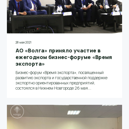
28 мая 2021
АО «Волга» приняло участие в
ежегодном бизнес-форуме «Время
экспорта»
Бизнес-форум «Время экспорта», посвященный
развитию экспорта и государственной поддержке
экспортно ориентированных предприятий,
состоялся в Нижнем Новгороде 26 мая.
Участниками мероприятия стали представители
около 300 компаний, в том числе и АО «Волга».
Заместитель генерального директора – директор по
экономике и финансам Сергей Ломакин выступил на
заседании экспортного совета при Губернаторе
Нижегородской области и стал модератором
Пленарного заседания «Основные тенденции