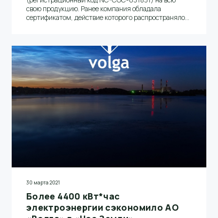
свою продукцию. Ранее компания обладала
сертификатом, действие которого распространялось
на газетную бумагу и лесосырье, используемое при
производстве бумаги. Срок действия нового
сертификата – до февраля 2024 года. Код лицензии
FSC по использованию товарного знака: FSC-
C146241. Знак FSC подтверждает легальное и
ответственное происхождение бумаги производства
АО «Волга».
30 марта 2021
Более 4400 кВт*час
электроэнергии сэкономило АО