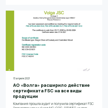
АО «Волга» работает в рамках российских и
международных требований устойчивого
лесопользования и ответственно подходит к
освоению лесов. Срок действия нового сертификата
– до апреля 2026 года.
13 апреля 2021
АО «Волга» расширило действие
сертификата FSC на все виды
продукции
Компания прошла аудит и получила сертификат FSC
(регистрационный код NC-COC-031831) на всю