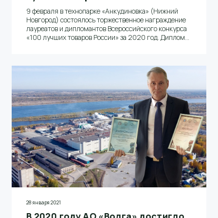
9 февраля в технопарке «Анкудиновка» (Нижний
Новгород) состоялось торжественное награждение
лауреатов и дипломантов Всероссийского конкурса
«100 лучших товаров России» за 2020 год. Дипломы
и декларации качества на конкурсную продукцию
лучшим предприятиям Нижегородской области
вручили заместитель губернатора Андрей Саносян и
директор ЦСМ Росстандарта в Нижегородской
области Денис Миронов. От компании АО «Волга» в
торжественном мероприятии принял участие
заместитель генерального директора по
производству Андрей Гурылев.
28 января 2021
В 2020 году АО «Волга» достигло