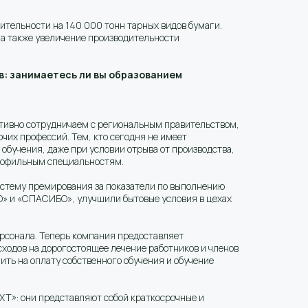
ительности на 140 000 тонн тарных видов бумаги.
 а также увеличение производительности
в: занимаетесь ли вы образованием
ктивно сотрудничаем с региональным правительством,
чих профессий. Тем, кто сегодня не имеет
 обучения, даже при условии отрыва от производства,
 профильным специальностям.
истему премирования за показатели по выполнению
О» и «СПАСИБО», улучшили бытовые условия в цехах
ерсонала. Теперь компания предоставляет
сходов на дорогостоящее лечение работников и членов
ить на оплату собственного обучения и обучение
T»: они представляют собой краткосрочные и