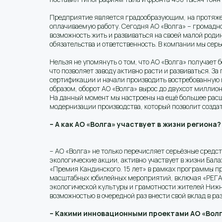
Предприятие является градообразующим, на протяжен
оплачиваемую работу. Сегодня АО «Волга» – громадн
возможность жить и развиваться на своей малой роди
обязательства и ответственность. В компании мы се
Нельзя не упомянуть о том, что АО «Волга» получает
что позволяет заводу активно расти и развиваться. З
сертификации и начали производить востребованную п
образом, оборот АО «Волга» вырос до двухсот миллион
На данный момент мы настроены на ещё большее расш
модернизации производства, который позволит создат
– А как АО «Волга» участвует в жизни региона?
– АО «Волга» не только перечисляет серьёзные средс
экологические акции, активно участвует в жизни Ба
«Премия Кандинского. 15 лет» в рамках программы п
масштабных юбилейных мероприятий, включая «РЕГА
экологической культуры и грамотности жителей Нижн
возможностью в очередной раз внести свой вклад в р
– Какими инновационными проектами АО «Волг