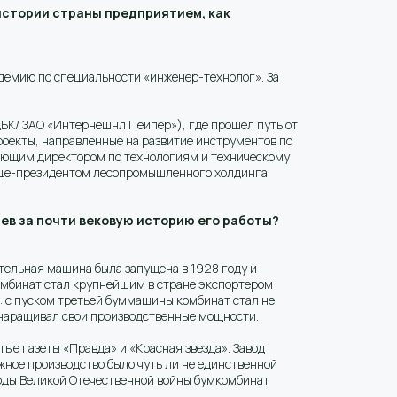
 истории страны предприятием, как
адемию по специальности «инженер-технолог». За
ЦБК/ ЗАО «Интернешнл Пейпер»), где прошел путь от
проекты, направленные на развитие инструментов по
ляющим директором по технологиям и техническому
ице-президентом лесопромышленного холдинга
ев за почти вековую историю его работы?
ельная машина была запущена в 1928 году и
комбинат стал крупнейшим в стране экспортером
: с пуском третьей буммашины комбинат стал не
 наращивал свои производственные мощности.
ые газеты «Правда» и «Красная звезда». Завод
ажное производство было чуть ли не единственной
годы Великой Отечественной войны бумкомбинат