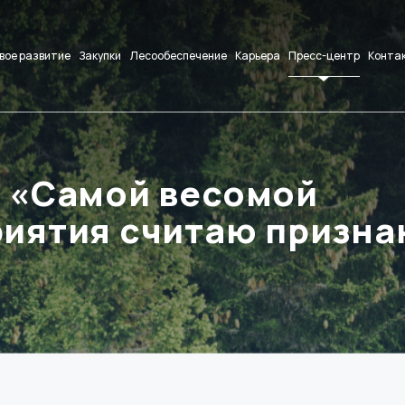
вое развитие
Закупки
Лесообеспечение
Карьера
Пресс-центр
Конта
: «Самой весомой
риятия считаю призна