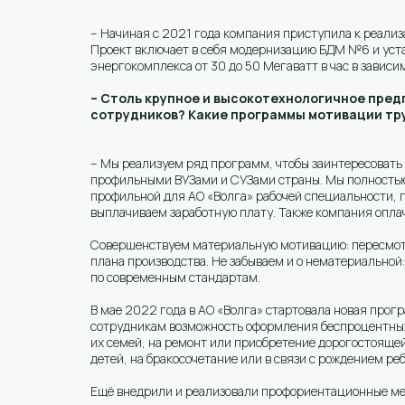
– Начиная с 2021 года компания приступила к реализ
Проект включает в себя модернизацию БДМ №6 и уста
энергокомплекса от 30 до 50 Мегаватт в час в зависи
– Столь крупное и высокотехнологичное пред
сотрудников? Какие программы мотивации тру
– Мы реализуем ряд программ, чтобы заинтересовать
профильными ВУЗами и СУЗами страны. Мы полностью в
профильной для АО «Волга» рабочей специальности, га
выплачиваем заработную плату. Также компания оплач
Совершенствуем материальную мотивацию: пересмотр
плана производства. Не забываем и о нематериально
по современным стандартам.
В мае 2022 года в АО «Волга» стартовала новая про
сотрудникам возможность оформления беспроцентных д
их семей, на ремонт или приобретение дорогостоящей
детей, на бракосочетание или в связи с рождением реб
Ещё внедрили и реализовали профориентационные ме