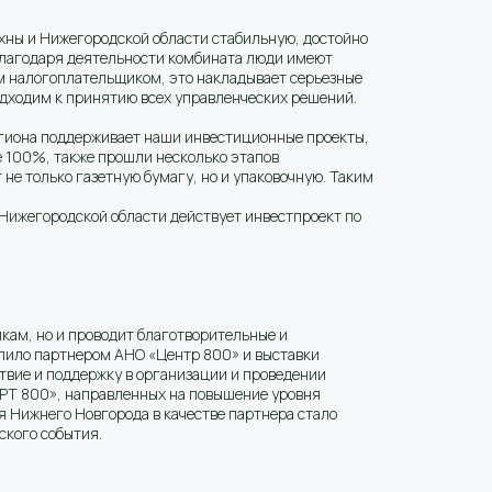
хны и Нижегородской области стабильную, достойно
 Благодаря деятельности комбината люди имеют
ым налогоплательщиком, это накладывает серьезные
одходим к принятию всех управленческих решений.
региона поддерживает наши инвестиционные проекты,
се 100%, также прошли несколько этапов
не только газетную бумагу, но и упаковочную. Таким
Нижегородской области действует инвестпроект по
икам, но и проводит благотворительные и
упило партнером АНО «Центр 800» и выставки
твие и поддержку в организации и проведении
Т 800», направленных на повышение уровня
 Нижнего Новгорода в качестве партнера стало
ского события.