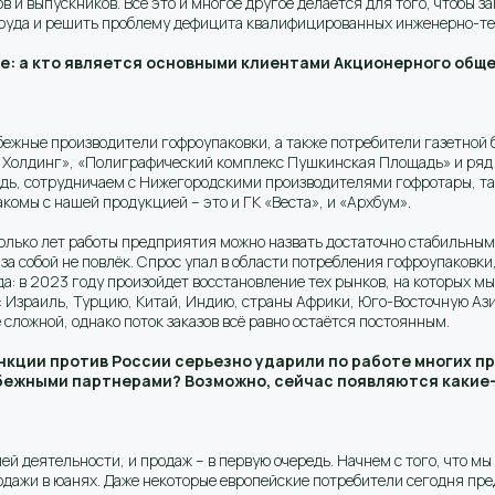
 и выпускников. Всё это и многое другое делается для того, чтобы з
труда и решить проблему дефицита квалифицированных инженерно-тех
е: а кто является основными клиентами Акционерного обще
убежные производители гофроупаковки, а также потребители газетной
Холдинг», «Полиграфический комплекс Пушкинская Площадь» и ряд д
редь, сотрудничаем с Нижегородскими производителями гофротары, т
комы с нашей продукцией – это и ГК «Веста», и «Архбум».
лько лет работы предприятия можно назвать достаточно стабильными
а собой не повлёк. Спрос упал в области потребления гофроупаковки
да: в 2023 году произойдет восстановление тех рынков, на которых м
 Израиль, Турцию, Китай, Индию, страны Африки, Юго-Восточную Азию
е сложной, однако поток заказов всё равно остаётся постоянным.
нкции против России серьезно ударили по работе многих п
бежными партнерами? Возможно, сейчас появляются какие-
ей деятельности, и продаж – в первую очередь. Начнем с того, что 
родажи в юанях. Даже некоторые европейские потребители сегодня пре