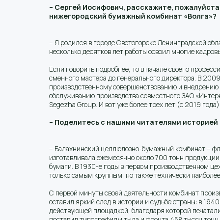
– Сергей Иосифович, расскажите, пожалуйста,
нижегородский бумажный комбинат «Волга»?
– Я родился в городе Светогорске Ленинградской обл
несколько десятков лет работы освоил многие кадров
Если говорить подробнее, то в начале своего профес
сменного мастера до генерального директора. В 2009
производственному совершенствованию и внедрению 
обслуживанию производства совместного ЗАО «Интер
Segezha Group. И вот уже более трех лет (с 2019 года
– Поделитесь с нашими читателями историей 
– Балахнинский целлюлозно-бумажный комбинат – фл
изготавливала ежемесячно около 700 тонн продукции.
бумаги. В 1930-е годы в первом производственном ц
только самым крупным, но также технически наиболе
С первой минуты своей деятельности комбинат произв
оставил яркий след в истории и судьбе страны: в 194
действующей площадкой, благодаря которой печатали
поставил типографиям тыла и фронта 458 тысяч тонн 