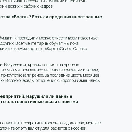
акрепить наш персонал в компании и привлечь
нических и рабочих кадров.
ства «Волга»? Есть ли среди них иностранные
 бумаги, к последним можно отнести всем известные
ругих. В сегменте тарных бумаг мы пока
акими как «Нижкартон», «КартонСнаб». Однако
. Разумеется, кризис повлиял на уровень
, но мы считаем данное явление временным и верим,
ы присутствовали ранее. За последние шесть месяцев
. В свою очередь, отношения с Европой изменились,
редприятий. Нарушили ли данные
то альтернативные связи с новыми
мы полностью прекратили торговлю в долларах, меньше
дпочитают эту валюту для расчётов с Россией.