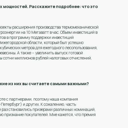
х мощностей. Расскажите подробнее: что это
 проекты расширения производства термомеханической
роэнергии на 10 Мегаватт в час. Объем инвестиций в
ктов в программу поддержки инвестиций
Нижегородской области, который был успешно
 кубических метров для ежегодного лесопользования,
весины. А также – увеличить выпуск готовой
ы сотни миллионов рублей налоговых отчислений,
акие из них вы считаете самыми важными?
боте с партнерами, поэтому наша компания
Петербург) и других. К сожалению, часть
е раз становились призерами различных номинаций,
таю признание покупателей. Мне кажется, что премия