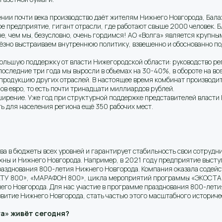
ии почти века производство даёт жителям Нижнего Новгорода, Бала
ое предприятие, гигант отрасли, где работают свыше 2000 человек.
не, чем мы, безусловно, очень гордимся! АО «Волга» является крупн
рьёзно выстраиваем внутреннюю политику, взвешенно и обоснованно п
 большую поддержку от власти Нижегородской области: руководство 
а последние три года мы выросли в объемах на 30-40%, в обороте на в
родукцию других отраслей. В настоящее время комбинат производит 
ов евро, то есть почти тринадцати миллиардов рублей.
ирение. Уже год при структурной поддержке представителей власти 
ь для населения региона ещё 350 рабочих мест.
тва в бюджеты всех уровней и гарантирует стабильность свои сотрудн
лахны и Нижнего Новгорода. Например, в 2021 году предприятие выст
разднования 800-летия Нижнего Новгорода. Компания оказала содейс
ТУ 800», «МАРАФОН 800», цикла мероприятий программы «ЭКОСТАР
его Новгорода. Для нас участие в программе празднования 800-летия
азвитие Нижнего Новгорода, стать частью этого масштабного историче
а» живёт сегодня?