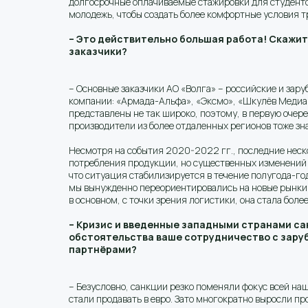
долгосрочные оплачиваемые стажировки для студентов
молодежь, чтобы создать более комфортные условия 
– Это действительно большая работа! Скажит
заказчики?
– Основные заказчики АО «Волга» – российские и зар
компании: «Армада-Альфа», «Эксмо», «Шкулёв Медиа 
представлены не так широко, поэтому, в первую оче
производители из более отдаленных регионов тоже зна
Несмотря на события 2020-2022 гг., последние неско
потребления продукции, но существенных изменений з
что ситуация стабилизируется в течение полугода-го
мы вынужденно переориентировались на новые рынки:
в основном, с точки зрения логистики, она стала боле
– Кризис и введенные западными странами са
обстоятельства ваше сотрудничество с зару
партнёрами?
– Безусловно, санкции резко поменяли фокус всей наш
стали продавать в евро. Зато многократно выросли п