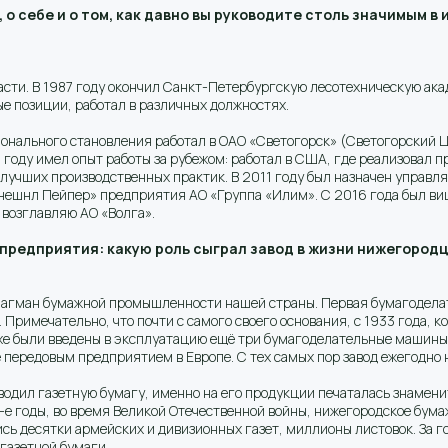
 о себе и о том, как давно вы руководите столь значимым в
асти. В 1987 году окончил Санкт-Петербургскую лесотехническую ак
ые позиции, работал в различных должностях.
сионального становления работал в ОАО «Светогорск» (Светогорский 
 году имел опыт работы за рубежом: работал в США, где реализовал 
лучших производственных практик. В 2011 году был назначен управ
нешнл Пейпер» предприятия АО «Группа «Илим». С 2016 года был в
) возглавляю АО «Волга».
предприятия: какую роль сыграл завод в жизни нижегородц
агман бумажной промышленности нашей страны. Первая бумагоделат
 Примечательно, что почти с самого своего основания, с 1933 года, 
ехе были введены в эксплуатацию ещё три бумагоделательные машины
е передовым предприятием в Европе. С тех самых пор завод ежегодно
одил газетную бумагу, именно на его продукции печаталась знаменит
0-е годы, во время Великой Отечественной войны, нижегородское бум
сь десятки армейских и дивизионных газет, миллионы листовок. За 
газетной бумаги.