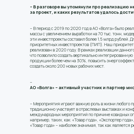
– В разговоре вы упомянули про реализацию 
за проект, и каких результатов удалось дост
– В период с 2019 по 2020 год в АО «Волга» было ре
массы с увеличением выработки на 70 тыс. тонн, мод
эти инвестпроекты составил более 1,5 млрд рублей.
приоритетных инвестпроектов (ПИП). Наш приоритетн
реализован в 2020 году. В рамках реализации данног
что позволило создать вертикально интегрированную 
продукции более чем на 30%, повысить энергоэффект
создать около 200 новых рабочих мест.
–
АО «Волга» – активный участник и партнер мн
– Мероприятия играют важную роль в жизни любого п
традиционно участвует в отраслевых выставках и кон
международных мероприятий по причине ковидных огр
например, таких, как: «Товар года», «Экспортер года
«Товар года» – наиболее значимая, так как является р