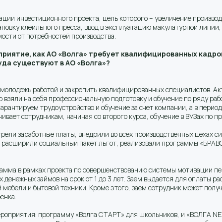
ации инвестиционного проекта, цель которого – увеличение производ
новку клеильного пресса, ввод в эксплуатацию макулатурной линии,
мости от потребностей производства.
приятие, как АО «Волга» требует квалифицированных кадро
да существуют в АО «Волга»?
 молодежь работой и закрепить квалифицированных специалистов. А
зяли на себя профессиональную подготовку и обучение по ряду рабо
рантируем трудоустройство и обучение за счет компании, а в период
ивает сотрудникам, начиная со второго курса, обучение в ВУЗах по
ели заработные платы, внедрили во всех производственных цехах с
й: расширили социальный пакет льгот, реализовали программы «БРАВ
грамма в рамках проекта по совершенствованию системы мотивации п
енежных займов на срок от 1 до 3 лет. Заем выдается для оплаты ра
 мебели и бытовой техники. Кроме этого, заем сотрудник может получ
енка.
роприятия: программу «Волга СТАРТ» для школьников, и «ВОЛГА NEX