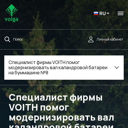
RU
Поиск
Личный кабинет
Специалист фирмы VOITH помог
модернизировать вал каландровой батареи
на буммашине №8
Специалист фирмы
VOITH помог
модернизировать вал
каландровой батареи