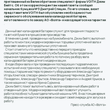
приглашенный из Великобритании специалист фирмы VOITH Джим
Бейтс. Об этом корреспондентам нашей газеты сообщил
начальник бумцеха №3 Дмитрий Спицин. По его словам, визит
представителя VOITH был обусловлен необходимостью
сервисного обслуживания вала каландровой батареи,
изготовленного по заказу АО «Волга» и находящегося на гарантии
.
Данный вал каландровой батареи служит для придания гладкости
газетной бумаге в процессе ее производства.
В течение 4 дней, проведенных на бумкомбинате, Джим Бейтс выполнил
работы по монтажу модернизированных торцевых уплотнений вала и
произвел замену его продольных уплотнений.
Стоит отметить что непосредственно перед его приездом
специалистами механической службы бумцеха была проделана
серьезная предварительная работа по полному разбору вала
каландровой батареи для его модернизации.
В ходе сборки вала и при проведении последующих гидравлических
испытаний иностранному специалисту оказывали всю необходимую
помощь старшие мастера по ремонту оборудования Александр Гарин и
Игорь Кочетков, слесари-ремонтники Владимир Черняков, Дмитрий
Понеделин, Александр Прытков, Александр Гаврилин и Андрей Хрыков, а
также машинист крана Ирина Сурмина.
Джим Бейтс помог выполнить весь запланированный объем работ в
отведенный срок. Модернизированный вал позволит улучшить
работоспособность бумагоделательной машины №8. В настоящее время
оборудование находится в резерве и ожидает своей очереди для запуска в
работу.
Пресс-служба АО «Волга»