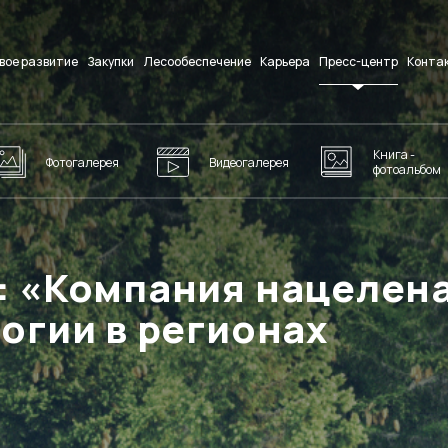
вое развитие
Закупки
Лесообеспечение
Карьера
Пресс-центр
Конта
Книга -
Фотогалерея
Видеогалерея
фотоальбом
: «Компания нацелена
огии в регионах