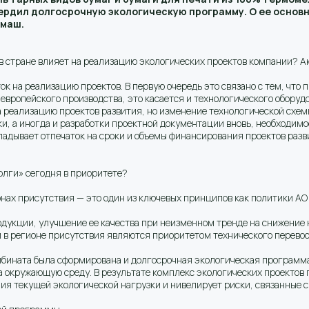
рдил долгосрочную экологическую программу. О ее основ
омаш.
 стране влияет на реализацию экологических проектов компании? Ак
к на реализацию проектов. В первую очередь это связано с тем, что 
европейского производства, это касается и технологического оборуд
 реализацию проектов развития, но изменение технологической схемы
, а иногда и разработки проектной документации вновь, необходимо
ладывает отпечаток на сроки и объемы финансирования проектов раз
олги» сегодня в приоритете?
нах присутствия — это один из ключевых принципов как политики АО
одукции, улучшение ее качества при неизменном тренде на снижение
м в регионе присутствия являются приоритетом технического перево
бината была сформирована и долгосрочная экологическая программа. 
а окружающую среду. В результате комплекс экологических проектов
ния текущей экологической нагрузки и нивелирует риски, связанные 