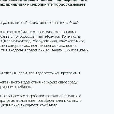
ных принципах и мероприятиях рассказывает
туальны ли они? Какие задачи ставятся сейчас?
производство бумаги относится к технологиям с
ования с природоохранным эффектом. Конечно, на
 (в первую очередь оборудования), даже частичное,
сти повторных экспертных оценок и экспертиз.
вития: внедрения современных и наилучших доступных
 «Волга» в целом, так и долгосрочной программы
 негативного воздействия на окружающую среду,
оружения комбината.
В процессе ее разработки состоялась текущая, а
 программы охватывает все сферы потенциального
с увеличением мощности комбината.