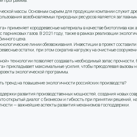
ой программы.
ческой массы. Основным сырьем для продукции компании служит дре
ользования возобновляемых природных ресурсов является заглавным
га» применяет кородревесные материалы в качестве биотоплива как
 парниковых газов. В 2021 году, также в рамках реализации эколог
бинного цеха.
нологические линии обезвоживания. Инвестиции в проект составили б
евесные остатки, при этом сократив нагрузку на очистные сооружени
ной» технологии позволяет создавать необходимый запас прочности, 
лга» прикладывает максимальные усилия, чтобы преодолевая вызовы н
 проекты экологической программы.
ить тренд на повышение экологичности российских производств?
ддержки развития производственных мощностей, создания новых совр
что открытый диалог с бизнесом и гибкость при принятии решений, 
тности — важнейшие аспекты развития механизмов господдержки.