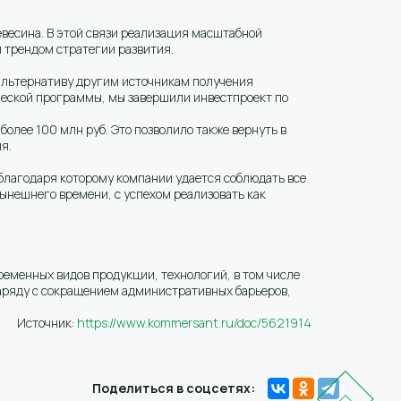
весина. В этой связи реализация масштабной
 трендом стратегии развития.
 альтернативу другим источникам получения
ической программы, мы завершили инвестпроект по
олее 100 млн руб. Это позволило также вернуть в
я.
благодаря которому компании удается соблюдать все
ынешнего времени, с успехом реализовать как
еменных видов продукции, технологий, в том числе
наряду с сокращением административных барьеров,
Источник:
https://www.kommersant.ru/doc/5621914
Поделиться в соцсетях: