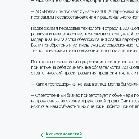
— Расскажите о ключевых мероприятиях экологическ
— АО «Волга» выпускает бумагу из 100% термомехани
программы лесовосстановления и рационального исп
Поддерживая передовые технологии отрасли, АО «Вол
различных видов энергии, тем самым сокращая выброс
модернизации участка обезвоживания осадка паротур
Были приобретены и установлены две современные тех
технологический цикл получения тепловой энергии др
Постоянное развитие и поддержание принципов «зеле
принятые на себя социальные обязательства. АО «Во
стратегический проект развития предприятия, так и
— Какая господдержка, на ваш взгляд, могла бы усил
— Ответственный бизнес приветствует любые меры по
направленных на охрану окружающей среды. Считаю, 
исключением субъективных оценок и избыточной отче
К списку новостей