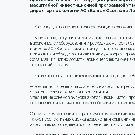
масштабной инвестиционной программой утве
директор по экологии АО «Волга» Светлана Л
— Как текущая повестка и трансформация экономики в
— Безусловно, текущая ситуация накладывает отпечато
высокой долей оборудования и расходных материалов 
примере АО «Волга», текущая ситуация не остановила
приводит к необходимости как минимум корректировки
Организация новых логистических цепочек также нак
технологий в целом.
— Какие проекты по защите окружающей среды для «В
— Компания нацелена на сохранение экологии в регио
стратегического развития предприятия.
Увеличение объемов выпуска экологически чистой пр
сохранение биологического разнообразия и экосисте
С принятием решения о стратегическом развитии ком
также перспективная оценка воздействия компании н
экологического воздействия, определяет пути сниже