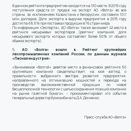
В данном рейтинге предприятие находится на 130 месте. В 2015 году
поступления средств от продаж на экспорт АО «Волга» во все
страны, за исключением Казахстана и Белоруссии, составили 101,1
млн долларов. Доля экспорта в выручке предприятия в 2015 году
достигла 68,6% при поставках продукции в 76 стран мира.
По информации «Эксперта», АО «Волга» также занимает 42 место в
рейтинге несырьевых экспортеров (рейтинг компаний, доля
несырьевого экспорта которых составляет более 50% от общего
объема экспорта).
5.
АО «Волга» вошло в Рейтинг крупнейших
лесопромышленных компаний России, по данным журнала
«Лесная индустрия
».
«Занимаемое «Волгой» девятое место в финансовом рейтинге 50
крупнейших компаний свидетельствует, на мой взгляд, о
правильности выбранного вектора развития предприятия,
направленного на оптимизацию мощностей и перехода на
производство высококачественной продукции по новой
бесцеллюлозной технологии с целью сохранения позиций компании
на рынке газетной бумаги», – прокомментировал это событие
генеральный директор бумкомбината Д.А. Донченко.
Пресс-служба АО «Волга»