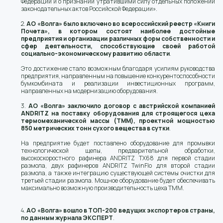
Федерации и о признании утратившими силу отдельных положений
законодательных актов Российской Федерации».
2.
АО «Волга» было включено во всероссийский реестр «Книги
Почета», в котором состоят наиболее достойные
предприятия и организации различных форм собственности и
сфер деятельности, способствующие своей работой
социально-экономическому развитию области
.
Это достижение стало возможным благодаря усилиям руководства
предприятия, направленным на повышение конкурентоспособности
бумкомбината и реализации инвестиционных программ,
направленных на модернизацию оборудования.
3.
АО «Волга» заключило договор с австрийской компанией
ANDRITZ на поставку оборудования для строящегося цеха
термомеханической массы (ТММ), проектной мощностью
850 метрических тонн сухого вещества в сутки
.
На предприятие будет поставлено оборудование для промывки
технологической щепы, предварительной обработки,
высокоскоростного рафинера ANDRITZ TX68 для первой стадии
размола, двух рафинеров ANDRITZ TwinFlo для второй стадии
размола, а также интеграцию существующей системы очистки для
третьей стадии размола. Мощное оборудование будет обеспечивать
максимально возможную производительность цеха ТММ.
4.
АО «Волга» вошло в ТОП-200 ведущих экспортеров страны,
по данным журнала ЭКСПЕРТ
.