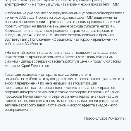
электроэнергии на тонну и улучшить механические показатели ТММ.
Изобретение уже прошло проверку временем и успешно себя оправдало в
течение 2022 года. После этого сотрудники цеха ТММ выдвинули на
рассмотрение комиссии по рационализаторским предложениям свой
проект, который назвали «Уменьшение расхода сульфита натрия».
Комиссия признала данное предложение рационализаторским и
выгодным для АО «Волга». Рационализаторам положена премия в
соответствии с Положением «О рационализаторских предложениях
работников АО «Волга».
«На данный момент наша основная цель – поддерживать заданные
показатели по производительности. Уверен, что в дальнейшем мы
сможем и дальше совершенствовать работу в цехе», – поделился своим
мнением Юрий Дементьев.
Традиции рационализаторства всегда были сильны
на комбинате «Волга», и руководство заинтересовано поощрять тех, кто
вносит предложения по механизации и автоматизации
производственных процессов, по снижению внеплановых простоев,
сокращению сроков ремонтов, а также по совершенствованию бизнес-
процессов. Немаловажно, что при этом нематериальная мотивация
существенно дополнена весомым материальным вознаграждением,
величина которого зависит от экономического эффекта внедренного
рацпредложения.
Пресс-служба АО «Волга»