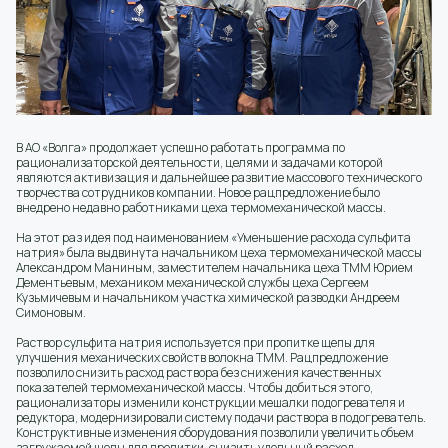
В АО «Волга» продолжает успешно работать программа по
рационализаторской деятельности, целями и задачами которой
являются активизация и дальнейшее развитие массового технического
творчества сотрудников компании. Новое рацпредложение было
внедрено недавно работниками цеха термомеханической массы.
На этот раз идея под наименованием «Уменьшение расхода сульфита
натрия» была выдвинута начальником цеха термомеханической массы
Александром Маниным, заместителем начальника цеха ТММ Юрием
Дементьевым, механиком механической службы цеха Сергеем
Кузьмичевым и начальником участка химической разводки Андреем
Симоновым.
Раствор сульфита натрия используется при пропитке щепы для
улучшения механических свойств волокна ТММ. Рацпредложение
позволило снизить расход раствора без снижения качественных
показателей термомеханической массы. Чтобы добиться этого,
рационализаторы изменили конструкции мешалки подогревателя и
редуктора, модернизировали систему подачи раствора в подогреватель.
Конструктивные изменения оборудования позволили увеличить объем
загружаемой щепы для пропитки, снизить удельный расход