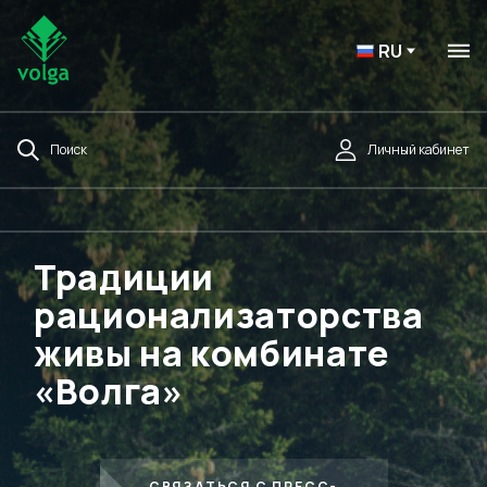
RU
Поиск
Личный кабинет
Традиции
рационализаторства
живы на комбинате
«Волга»
СВЯЗАТЬСЯ С ПРЕСС-