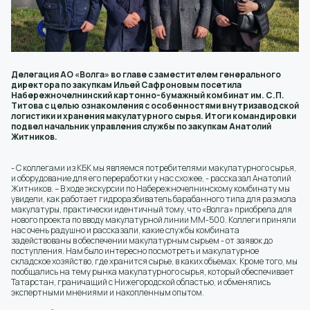
Делегация АО «Волга» во главе с заместителем генерального
директора по закупкам Ильей Сафроновым посетила
Набережночелнинский картонно-бумажный комбинат им. С.П.
Титова с целью ознакомления с особенностями внутризаводской
логистики и хранения макулатурного сырья. Итоги командировки
подвел начальник управления службы по закупкам Анатолий
Житников.
- С коллегами из КБК мы являемся потребителями макулатурного сырья,
и оборудование для его переработки у нас схожее, - рассказал Анатолий
Житников. – В ходе экскурсии по Набережночелнинскому комбинату мы
увидели, как работает гидроразбиватель барабанного типа для размола
макулатуры, практически идентичный тому, что «Волга» приобрела для
нового проекта по вводу макулатурной линии ММ-500. Коллеги приняли
нас очень радушно и рассказали, какие службы комбината
задействованы в обеспечении макулатурным сырьем - от заявок до
поступления. Нам было интересно посмотреть и макулатурное
складское хозяйство, где хранится сырье, в каких объемах. Кроме того, мы
пообщались на тему рынка макулатурного сырья, который обеспечивает
Татарстан, граничащий с Нижегородской областью, и обменялись
экспертными мнениями и накопленным опытом.