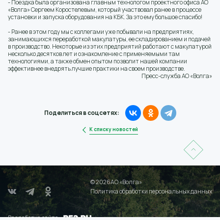
- Поездка была организована главным технологом проектного офиса АО
«Волга» Сергеем Коростелевым, который участвовал ранее в процессе
установки и запуска оборудования на КБК. За это ему большое спасибо!
- Ранее в этом году мы с коллегами уже побывали на предприятиях,
занимающихся переработкой макулатуры, ее складированием и подачей
в производство. Некоторые из этих предприятий работают с макулатурой
несколько десятков лет и ознакомление с применяемыми там
технологиями, а также обмен опытом позволит нашей компании
эффективнее внедрять лучшие практики на своем производстве.
Пресс-служба АО «Волга»
Поделиться в соцсетях:
К списку новостей
© 2026АО «Волга»
Политика обработки персональных данных
Разработка сайта