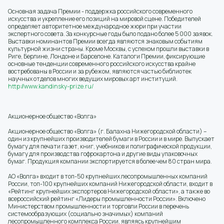
Основная задача Премии - поддержка российского современного
искусства и укрепление его позиций на мировой сцене. Победителей
определяет авторитетное международное жюри при участии
экспертного совета. За конкурсные годы было подано более 5 000 заявок.
Выставки номинантов Премии всегда являются знаковым событиям
культурной жизни страны. Кроме Москвы, с успехом прошли выставки в
Риге, Берлине, Лондоне и Барселоне. Каталоги Премии, фиксирующие
основные тенденции современного российского искусства крайне
востребованы в России и за рубежом, являются частью библиотек
научных отделов многих ведущих мировых арт институций.
http://www.kandinsky-prize.ru/
Акционерное общество «Волга»
Акционерное общество «Волга» (г. Балахна Нижегородской области) –
один из крупнейших производителей бумаги в России и в мире. Выпускает
бумагу для печати газет, книг, учебников и полиграфической продукции,
бумагу для производства гофрокартона и другие виды упаковочных
бумаг. Продукция компании экспортируется в более чем 80 стран мира.
АО «Волга» входит в топ-50 крупнейших лесопромышленных компаний
России, топ-100 крупнейших компаний Нижегородской области, входит в
«Рейтинг крупнейших экспортеров Нижегородской области», а также во
всероссийский рейтинг «Лидеры промышленности России». Включено
Министерством промышленности и торговли России в перечень
системообразующих (социально значимых) компаний
лесопромышленного комплекса России, являясь крупнейшим