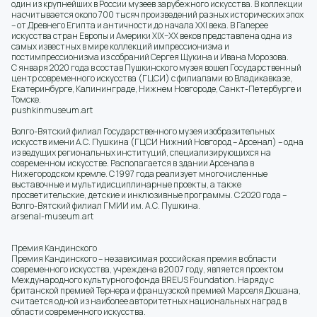
один из крупнейших в России музеев зарубежного искусства. В коллекции
насчитывается около 700 тысяч произведений разных исторических эпох
– от Древнего Египта и античности до начала XXI века. В Галерее
искусства стран Европы и Америки XIX–XX веков представлена одна из
самых известных в мире коллекций импрессионизма и
постимпрессионизма из собраний Сергея Щукина и Ивана Морозова.
С января 2020 года в состав Пушкинского музея вошел Государственный
центр современного искусства (ГЦСИ) с филиалами во Владикавказе,
Екатеринбурге, Калининграде, Нижнем Новгороде, Санкт-Петербурге и
Томске.
pushkinmuseum.art
Волго-Вятский филиал Государственного музея изобразительных
искусств имени А.С. Пушкина (ГЦСИ Нижний Новгород – Арсенал) – одна
из ведущих региональных институций, специализирующихся на
современном искусстве. Располагается в здании Арсенала в
Нижегородском кремле. С 1997 года реализует многочисленные
выставочные и мультидисциплинарные проекты, а также
просветительские, детские и инклюзивные программы. С 2020 года –
Волго-Вятский филиал ГМИИ им. А.С. Пушкина.
arsenal-museum.art
Премия Кандинского
Премия Кандинского – независимая российская премия в области
современного искусства, учреждена в 2007 году, является проектом
Международного культурного фонда BREUS Foundation. Наряду с
британской премией Тернера и французской премией Марселя Дюшана,
считается одной из наиболее авторитетных национальных наград в
области современного искусства.