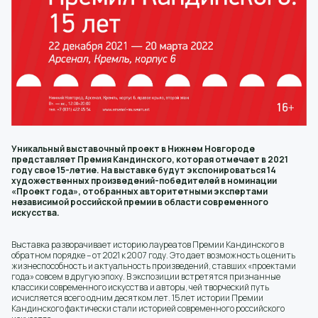
Уникальный выставочный проект в Нижнем Новгороде
представляет Премия Кандинского, которая отмечает в 2021
году свое 15-летие. На выставке будут экспонироваться 14
художественных произведений-победителей в номинации
«Проект года», отобранных авторитетными экспертами
независимой российской премии в области современного
искусства.
Выставка разворачивает историю лауреатов Премии Кандинского в
обратном порядке – от 2021 к 2007 году. Это дает возможность оценить
жизнеспособность и актуальность произведений, ставших «проектами
года» совсем в другую эпоху. В экспозиции встретятся признанные
классики современного искусства и авторы, чей творческий путь
исчисляется всего одним десятком лет. 15 лет истории Премии
Кандинского фактически стали историей современного российского