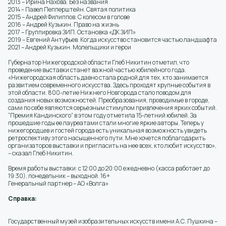
2013 – Ирина Нахова. Без названия
2014 – Павел Пепперштейн. Святая политика
2015 – Андрей Филиппов. С колесом в голове
2016 – Андрей Кузькин. Право на жизнь
2017 – Группировка ЗИП. Остановка «ДК ЗИП»
2019 – Евгений Антуфьев. Когда искусство становится частью ландшафта
2021 – Андрей Кузькин. Молельщики и герои
Губернатор Нижегородской области Глеб Никитин отметил, что
проведение выставки станет важной частью юбилейного года.
«Нижегородская область давно стала родной для тех, кто занимается
развитием современного искусства. Здесь проходят крупные события в
этой области. 800-летие Нижнего Новгорода стало поводом для
создания новых возможностей. Преобразования, проводимые в городе,
сами по себе являются серьезным стимулом привлечения ярких событий.
“Премия Кандинского” в этом году отметила 15-летний юбилей. За
прошедшие годы ее лауреатами стали многие яркие авторы. Теперь у
нижегородцев и гостей города есть уникальная возможность увидеть
ретроспективу этого насыщенного пути. Мне хочется поблагодарить
организаторов выставки и пригласить на нее всех, кто любит искусство»,
– сказал Глеб Никитин.
Время работы выставки: с 12:00 до 20:00 ежедневно (касса работает до
19:30), понедельник – выходной. 16+
Генеральный партнер – АО «Волга»
Справка:
Государственный музей изобразительных искусств имени А.С. Пушкина –