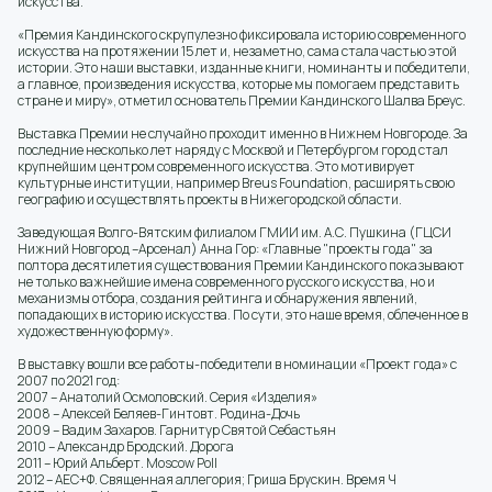
искусства.
«Премия Кандинского скрупулезно фиксировала историю современного
искусства на протяжении 15 лет и, незаметно, сама стала частью этой
истории. Это наши выставки, изданные книги, номинанты и победители,
а главное, произведения искусства, которые мы помогаем представить
стране и миру», отметил основатель Премии Кандинского Шалва Бреус.
Выставка Премии не случайно проходит именно в Нижнем Новгороде. За
последние несколько лет наряду с Москвой и Петербургом город стал
крупнейшим центром современного искусства. Это мотивирует
культурные институции, например Breus Foundation, расширять свою
географию и осуществлять проекты в Нижегородской области.
Заведующая Волго-Вятским филиалом ГМИИ им. А.С. Пушкина (ГЦСИ
Нижний Новгород –Арсенал) Анна Гор: «Главные "проекты года" за
полтора десятилетия существования Премии Кандинского показывают
не только важнейшие имена современного русского искусства, но и
механизмы отбора, создания рейтинга и обнаружения явлений,
попадающих в историю искусства. По сути, это наше время, облеченное в
художественную форму».
В выставку вошли все работы-победители в номинации «Проект года» с
2007 по 2021 год:
2007 – Анатолий Осмоловский. Серия «Изделия»
2008 – Алексей Беляев-Гинтовт. Родина-Дочь
2009 – Вадим Захаров. Гарнитур Святой Себастьян
2010 – Александр Бродский. Дорога
2011 – Юрий Альберт. Moscow Poll
2012 – АЕС+Ф. Священная аллегория; Гриша Брускин. Время Ч