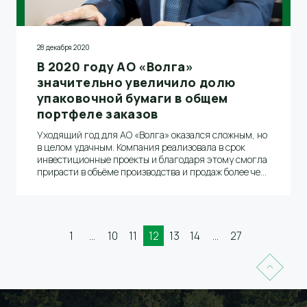
28 декабря 2020
В 2020 году АО «Волга»
значительно увеличило долю
упаковочной бумаги в общем
портфеле заказов
Уходящий год для АО «Волга» оказался сложным, но
в целом удачным. Компания реализовала в срок
инвестиционные проекты и благодаря этому смогла
прирасти в объёме производства и продаж более чем
на 20 тысяч тонн. Дальнейшие планы роста объёмов
производства в 1,5-2 раза связаны с
быстрорастущим сегментом упаковки при
сохранении своих позиций в сегменте газетной
бумаги.
1
...
10
11
12
13
14
...
27