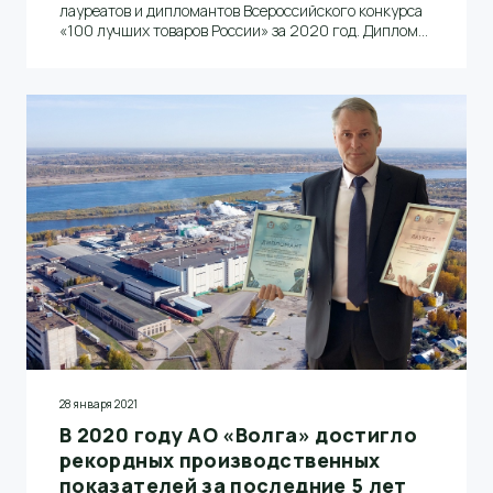
лауреатов и дипломантов Всероссийского конкурса
«100 лучших товаров России» за 2020 год. Дипломы
и декларации качества на конкурсную продукцию
лучшим предприятиям Нижегородской области
вручили заместитель губернатора Андрей Саносян и
директор ЦСМ Росстандарта в Нижегородской
области Денис Миронов. От компании АО «Волга» в
торжественном мероприятии принял участие
заместитель генерального директора по
производству Андрей Гурылев.
28 января 2021
В 2020 году АО «Волга» достигло
рекордных производственных
показателей за последние 5 лет