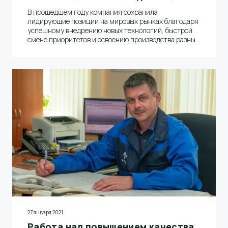
В прошедшем году компания сохранила
лидирующие позиции на мировых рынках благодаря
успешному внедрению новых технологий, быстрой
смене приоритетов и освоению производства разных
видов упаковочной бумаги, а главное –
профессиональной работе коллектива бумажников.
Об этом, а также о планах на 2021 год рассказал
заместитель генерального директора по
производству АО «Волга» Андрей Гурылев.
27 января 2021
Работа над повышением качества