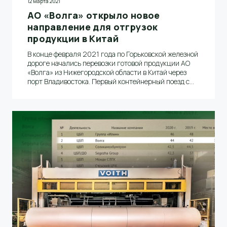
12 марта 2021
АО «Волга» открыло новое
направление для отгрузок
продукции в Китай
В конце февраля 2021 года по Горьковской железной
дороге начались перевозки готовой продукции АО
«Волга» из Нижегородской области в Китай через
порт Владивостока. Первый контейнерный поезд с
газетной бумагой на экспорт отправился по новому
маршруту в Китай 23 февраля 2021 года. Об этом
сообщил заместитель генерального директора по
транспорту и логистике Алексей Полянский.