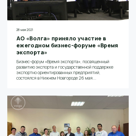
28 мая 2021
АО «Волга» приняло участие в
ежегодном бизнес-форуме «Время
экспорта»
Бизнес-форум «Время экспорта», посвященный
развитию экспорта и государственной поддержке
экспортно ориентированных предприятий,
состоялся в Нижнем Новгороде 26 мая.
Участниками мероприятия стали представители
около 300 компаний, в том числе и АО «Волга».
Заместитель генерального директора – директор по
экономике и финансам Сергей Ломакин выступил на
заседании экспортного совета при Губернаторе
Нижегородской области и стал модератором
Пленарного заседания «Основные тенденции
развития экспорта в современных реалиях».