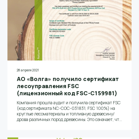
28 апреля 2021
АО «Волга» получило сертификат
лесоуправления FSC
(лицензионный код FSC-C159981)
Компания прошла аудит и получила сертификат FSC
(код сертификата NC-COC-031831, FSC 100%) на
круглые лесоматериалы и топливную древесину/
дрова различных пород древесины. Это означает, что
АО «Волга» работает в рамках российских и
международных требований устойчивого
лесопользования и ответственно подходит к