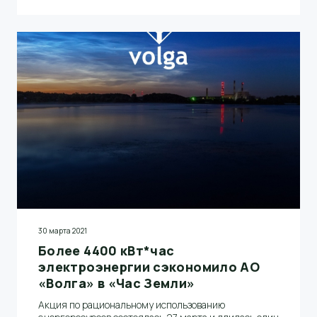
на газетную бумагу и лесосырье, используемое при
производстве бумаги. Срок действия нового
сертификата – до февраля 2024 года. Код лицензии
FSC по использованию товарного знака: FSC-
C146241. Знак FSC подтверждает легальное и
ответственное происхождение бумаги производства
АО «Волга».
30 марта 2021
Более 4400 кВт*час
электроэнергии сэкономило АО
«Волга» в «Час Земли»
Акция по рациональному использованию