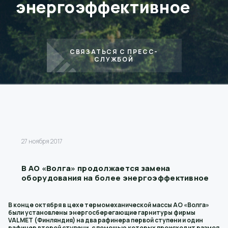
энергоэффективное
СВЯЗАТЬСЯ С ПРЕСС-
СЛУЖБОЙ
27 ноября 2017
В АО «Волга» продолжается замена
оборудования на более энергоэффективное
В конце октября в цехе термомеханической массы АО «Волга»
были установлены энергосберегающие гарнитуры фирмы
VALMET (Финляндия) на два рафинера первой ступени и один
рафинер второй ступени, с помощью которых происходит размол