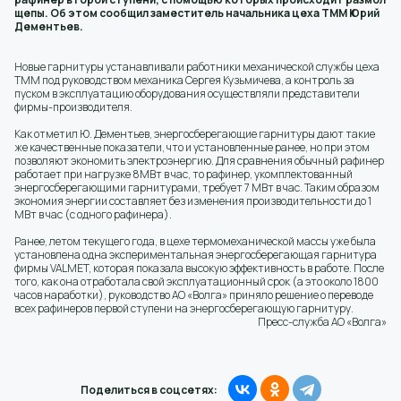
щепы. Об этом сообщил заместитель начальника цеха ТММ Юрий
Дементьев.
Новые гарнитуры устанавливали работники механической службы цеха
ТММ под руководством механика Сергея Кузьмичева, а контроль за
пуском в эксплуатацию оборудования осуществляли представители
фирмы-производителя.
Как отметил Ю. Дементьев, энергосберегающие гарнитуры дают такие
же качественные показатели, что и установленные ранее, но при этом
позволяют экономить электроэнергию. Для сравнения обычный рафинер
работает при нагрузке 8МВт в час, то рафинер, укомплектованный
энергосберегающими гарнитурами, требует 7 МВт в час. Таким образом
экономия энергии составляет без изменения производительности до 1
МВт в час (с одного рафинера).
Ранее, летом текущего года, в цехе термомеханической массы уже была
установлена одна экспериментальная энергосберегающая гарнитура
фирмы VALMET, которая показала высокую эффективность в работе. После
того, как она отработала свой эксплуатационный срок (а это около 1800
часов наработки), руководство АО «Волга» приняло решение о переводе
всех рафинеров первой ступени на энергосберегающую гарнитуру.
Пресс-служба АО «Волга»
Поделиться в соцсетях: