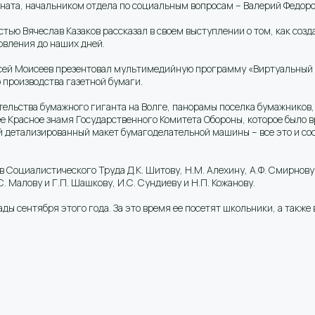
ната, начальником отдела по социальным вопросам – Валерий Федор
тью Вячеслав Казаков рассказал в своем выступлении о том, как со
овления до наших дней.
сей Моисеев презентовал мультимедийную программу «Виртуальный ту
 производства газетной бумаги.
ельства бумажного гиганта на Волге, панорамы поселка бумажников
 Красное знамя Государственного Комитета Обороны, которое было вр
й детализированный макет бумагоделательной машины – все это и с
в Социалистического Труда Д.К. Шитову, Н.М. Алехину, А.Ф. Смирнову
. Малову и Г.П. Шашкову, И.С. Сундиеву и Н.П. Кожанову.
ды сентября этого года. За это время ее посетят школьники, а также