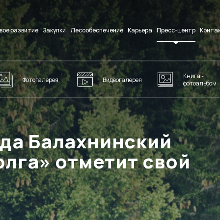
вое развитие
Закупки
Лесообеспечение
Карьера
Пресс-центр
Конта
Книга -
Фотогалерея
Видеогалерея
фотоальбом
года Балахнинский
лга» отметит свой