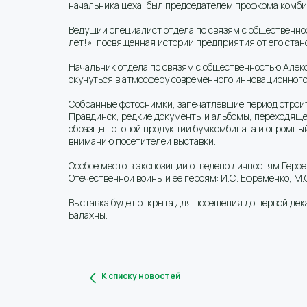
начальника цеха, был председателем профкома комби
Ведущий специалист отдела по связям с общественнос
лет!», посвященная истории предприятия от его стан
Начальник отдела по связям с общественностью Алек
окунуться в атмосферу современного инновационного
Собранные фотоснимки, запечатлевшие период строит
Правдинск, редкие документы и альбомы, переходящее
образцы готовой продукции бумкомбината и огромны
вниманию посетителей выставки.
Особое место в экспозиции отведено личностям Герое
Отечественной войны и ее героям: И.С. Ефременко, М.С
Выставка будет открыта для посещения до первой дека
Балахны.
К списку новостей