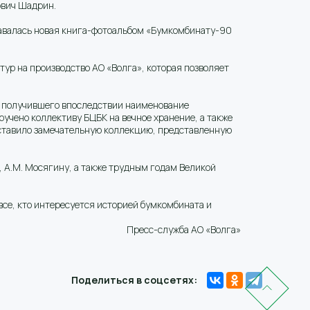
ович Шадрин.
здавалась новая книга-фотоальбом «Бумкомбинату-90
р на производство АО «Волга», которая позволяет
, получившего впоследствии наименование
учено коллективу БЦБК на вечное хранение, а также
оставило замечательную коллекцию, представленную
, А.М. Мосягину, а также трудным годам Великой
 все, кто интересуется историей бумкомбината и
Пресс-служба АО «Волга»
Поделиться в соцсетях: