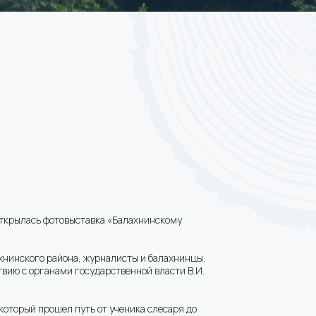
ткрылась фотовыставка «Балахнинскому
хнинского района, журналисты и балахнинцы.
вию с органами государственной власти В.И.
торый прошел путь от ученика слесаря до