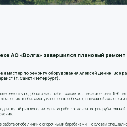
ехе АО «Волга» завершился плановый ремонт
в и мастер по ремонту оборудования Алексей Демин. Все 
вис" (г. Санкт-Петербург).
е ремонты подобного масштаба проводятся не часто – раз в 5-6 лет. 
лючающих в себя замену изношенных обечаек, выпускной заслонки и 
веден целый ряд дополнительных работ: заменен патрон рубительно
ования.
е работают обе линии с окорочными барабанами. По словам специали