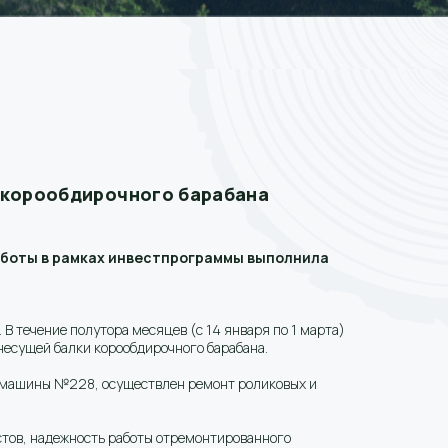
 корообдирочного барабана
работы в рамках инвестпрограммы выполнила
В течение полутора месяцев (с 14 января по 1 марта)
несущей балки корообдирочного барабана.
й машины №228, осуществлен ремонт роликовых и
стов, надежность работы отремонтированного