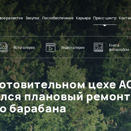
вое развитие
Закупки
Лесообеспечение
Карьера
Пресс-центр
Конта
Книга -
Фотогалерея
Видеогалерея
фотоальбом
отовительном цехе А
ился плановый ремонт
о барабана