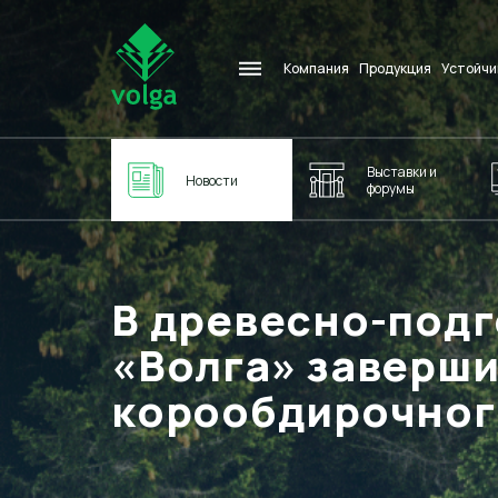
Компания
Продукция
Устойчи
Выставки и
Новости
форумы
В древесно-подг
«Волга» заверш
корообдирочног