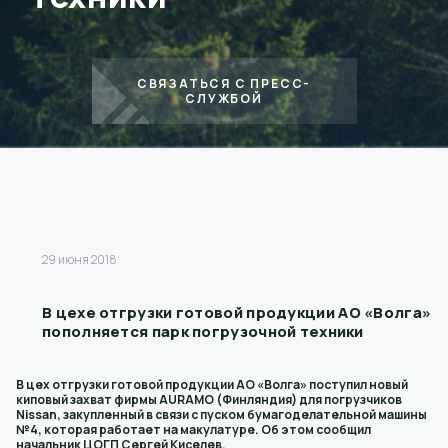
СВЯЗАТЬСЯ С ПРЕСС-
СЛУЖБОЙ
29 июня 2018
В цехе отгрузки готовой продукции АО «Волга»
пополняется парк погрузочной техники
В цех отгрузки готовой продукции АО «Волга» поступил новый
киповый захват фирмы AURAMO (Финляндия) для погрузчиков
Nissan, закупленный в связи с пуском бумагоделательной машины
№4, которая работает на макулатуре. Об этом сообщил
начальник ЦОГП Сергей Киселев.