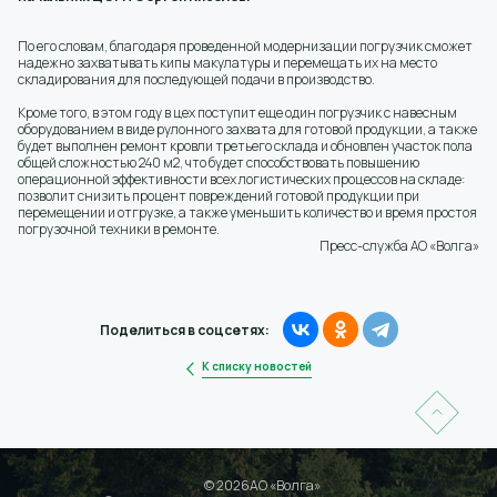
По его словам, благодаря проведенной модернизации погрузчик сможет
надежно захватывать кипы макулатуры и перемещать их на место
складирования для последующей подачи в производство.
Кроме того, в этом году в цех поступит еще один погрузчик с навесным
оборудованием в виде рулонного захвата для готовой продукции, а также
будет выполнен ремонт кровли третьего склада и обновлен участок пола
общей сложностью 240 м2, что будет способствовать повышению
операционной эффективности всех логистических процессов на складе:
позволит снизить процент повреждений готовой продукции при
перемещении и отгрузке, а также уменьшить количество и время простоя
погрузочной техники в ремонте.
Пресс-служба АО «Волга»
Поделиться в соцсетях:
К списку новостей
© 2026АО «Волга»