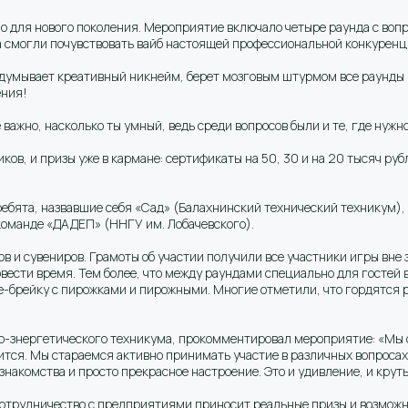
но для нового поколения. Мероприятие включало четыре раунда с воп
а смогли почувствовать вайб настоящей профессиональной конкуренц
идумывает креативный никнейм, берет мозговым штурмом все раунды 
ения!
важно, насколько ты умный, ведь среди вопросов были и те, где нуж
в, и призы уже в кармане: сертификаты на 50, 30 и на 20 тысяч рубле
 ребята, назвавшие себя «Сад» (Балахнинский технический техникум)
команде «ДАДЕП» (ННГУ им. Лобачевского).
ов и сувениров. Грамоты об участии получили все участники игры вне 
овести время. Тем более, что между раундами специально для гостей 
фе-брейку с пирожками и пирожными. Многие отметили, что гордятся
о-знергетического техникума, прокомментировал мероприятие: «Мы о
ится. Мы стараемся активно принимать участие в различных вопросах,
знакомства и просто прекрасное настроение. Это и удивление, и круты
 сотрудничество с предприятиями приносит реальные призы и возможн