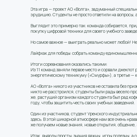
Эта игра — проект АО «Волга», задуманный специаль
эрудицию. Студенты не просто ответили на вопросы, 
Выглядит это примерно так: команда собирается, пр
покупку цифровой техники для своего учебного завед
Но самое важное — выиграть реально может любой! Не 
Лайфхак для победы: собрать команду единомышленнико
Итоги соревнования оказались такими:
Из 11 команд заняли первое место и сорвали джекпот
энергетическому техникуму («Смурфы»), а третье — 
АО «Волга» никого из участников не оставила без приз
никто не расстроился, студенты были рады весело пр
же, растущий организм каждого студента был рад ко
году, чтобы защитить честь своих учебных заведений.
Один из участников, студент Уренского индустриальн
здесь. В этой шикарной атмосфере нам все очень нрав
же получаем новые знания, новые открытия, общение, 
Итак, выводы просты: знания важны, игры полезны, а