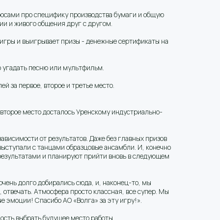
росами про специфику производства бумаги и общую
ии и живого общения друг с другом.
игры и выигрывает призы - денежные сертификаты на
но угадать песню или мультфильм.
й за первое, второе и третье место.
, второе место досталось Уренскому индустриально-
зависимости от результатов. Даже без главных призов
выступали с танцами образцовые ансамбли. И, конечно
 результатами и планируют прийти вновь в следующем
чень долго добирались сюда, и, наконец-то, мы
 отвечать. Атмосфера просто классная, все супер. Мы
е эмоции! Спасибо АО «Волга» за эту игру!».
ость выбрать будущее место работы.