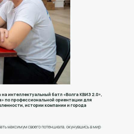
 на интеллектуальный батл «Волга КВИЗ 2.0»,
га» по профессиональной ориентации для
шленности, истории компании и города
азать максимум своего потенциала, окунувшись в мир