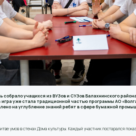
вь собрало учащихся из ВУЗов и СУЗов Балахнинского района
а игра уже стала традиционной частью программы АО «Вол
лено на углубление знаний ребят в сфере бумажной промы
битве умов в стенах Дома культуры. Каждый участник постарался пок