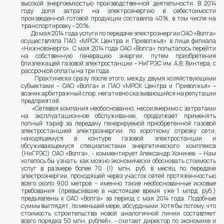
высокой энергоемкостью производственной деятельности. В 2014
году доля затрат на электроэнергию в себестоимости
произведенной готовой продукции составила 40%, в том числе на
транспортировку – 20%.
До мая 2014 года услуги по передаче электроэнергии ОАО «Волга»
осуществляла ПАО «МРСК Центра и Приволжья» в лице филиала
«Нижновэнерго». С мая 2014 года ОАО «Волга» попыталось перейти
на собственную генерацию энергии, путем приобретения
близлежащей газовой электростанции – НиГРЭС им. А.В. Винтера, с
рассрочкой оплаты на три года.
Практически сразу после этого, между двумя хозяйствующими
субъектами – ОАО «Волга» и ПАО «МРСК Центра и Приволжья» –
возник арбитражный спор, негативно сказывающийся на репутации
предприятий.
«Сетевая компания необоснованно, несоизмеримо с затратами
на эксплуатационное обслуживание, продолжает применять
полный тариф за передачу генерируемой приобретенной газовой
электростанцией электроэнергии, по короткому отрезку сети,
находящемуся в контуре газовой электростанции и
обсуживающемуся специалистами энергетического комплекса
(НиГРЭС) ОАО «Волга», - комментирует Александр Хоничев. – Нам
хотелось бы узнать: как можно экономически обосновать стоимость
услуг в размере более 70 (!) млн. руб. в месяц по передаче
электроэнергии, проходящей через участок сетей протяженностью
всего около 900 метров – именно такие необоснованные исковые
требования (превысившие в настоящее время уже 1 млрд. руб.)
предъявлены к ОАО «Волга» за период с мая 2014 года. Подобные
суммы выглядят, по меньшей мере, абсурдными. Хотя бы потому, что
стоимость строительства новой аналогичной линии составляет
всего порядка 50 млн. рублей», - считает директор по экономике и