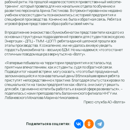
рабочий ритм. На прошлой неделе состоялся приветственный welcome-
тренинг, который провела для них начальник отдела по обучению и
развитию персонала Арина Листикова. В отремонтированном недавно
учебном классе студенты познакомились с историей предприятия и
спецификой производства. Конечно же, была и обратная связь. Ребята в
игровой форме представили образ работы своей мечты.
В продолжение знакомства с бумкомбинатом представители каждого из
основных структурных подразделений провели для студентов экскурсию.
Энергоцех – ДПЦ – ТММ –ЦОГП: ребята единой цепочкой прошли все
этапы производства. К сожалению, им не удалось вживую увидеть
гордость бумкомбината – восьмую БДМ. Но мы надеемся, что это станет
отличным поводом еще раз вернуться на «Волгу».
«Я впервые побывала на территории предприятия и осталась под
приятным впечатлением, как и студенты, судя по обратной связи.
Подводя итог нашей встречи, могу сказать, что это был продуманный,
запоминающийся и познавательный день! В ближайшее время ребята
приступят непосредственно к практике. Благодаря опыту стажировки по
специальности на таком предприятии как «Волга, они смогут решить
для себя, где именно хотели бы работать и в какой сфере развиваться», –
поделилась с нами преподаватель Балахнинского филиала ННГУ им.
Лобачевского Мочалова Марина Николаевна.
Пресс-служба АО «Волга»
Поделиться в соцсетях: