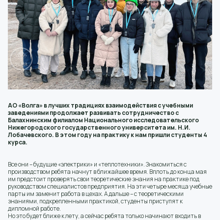
АО «Волга» в лучших традициях взаимодействия с учебными
заведениями продолжает развивать сотрудничество с
Балахнинским филиалом Национального исследовательского
Нижегородского государственного университета им. Н.И.
Лобачевского. В этом году на практику к нам пришли студенты 4
курса.
Все они – будущие «электрики» и «теплотехники». Знакомиться с
производством ребята начнут в ближайшее время. Вплоть до конца мая
им предстоит проверять свои теоретические знания на практике под
руководством специалистов предприятия. На эти четыре месяца учебные
парты им заменит работа в цехах. А дальше – с теоретическими
знаниями, подкрепленными практикой, студенты приступят к
дипломной работе.
Но это будет ближе к лету, а сейчас ребята только начинают входить в