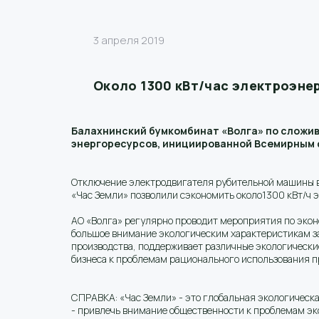
3 апреля 2019
Около 1300 кВт/час электроэне
Балахнинский бумкомбинат «Волга» по сложи
энергоресурсов, инициированной Всемирным фо
Отключение электродвигателя рубительной машины в 
«Час Земли» позволили сэкономить около1300 кВт/ч 
АО «Волга» регулярно проводит мероприятия по эко
большое внимание экологическим характеристикам за
производства, поддерживает различные экологически
бизнеса к проблемам рационального использования п
СПРАВКА: «Час Земли» - это глобальная экологическ
- привлечь внимание общественности к проблемам эко