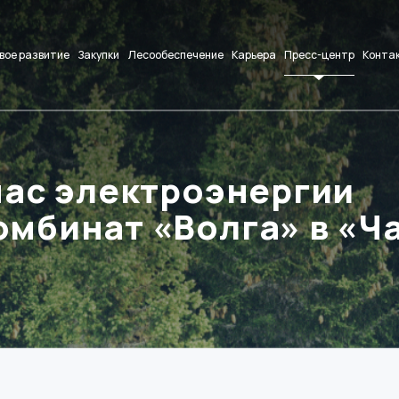
вое развитие
Закупки
Лесообеспечение
Карьера
Пресс-центр
Конта
час электроэнергии
мбинат «Волга» в «Ч