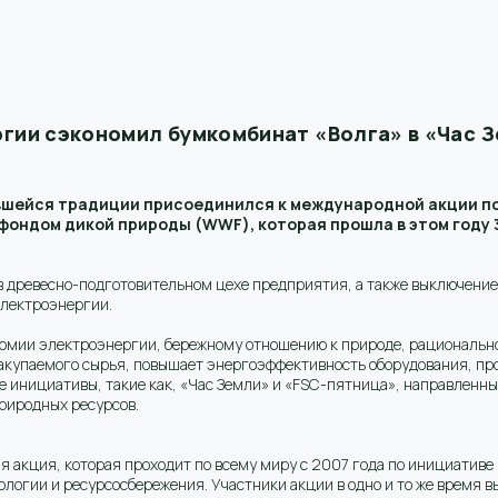
ргии сэкономил бумкомбинат «Волга» в «Час 
вшейся традиции присоединился к международной акции п
ндом дикой природы (WWF), которая прошла в этом году 30
древесно-подготовительном цехе предприятия, а также выключение 
электроэнергии.
номии электроэнергии, бережному отношению к природе, рациональн
купаемого сырья, повышает энергоэффективность оборудования, про
е инициативы, такие как, «Час Земли» и «FSC-пятница», направленн
риродных ресурсов.
ая акция, которая проходит по всему миру с 2007 года по инициатив
логии и ресурсосбережения. Участники акции в одно и то же время 