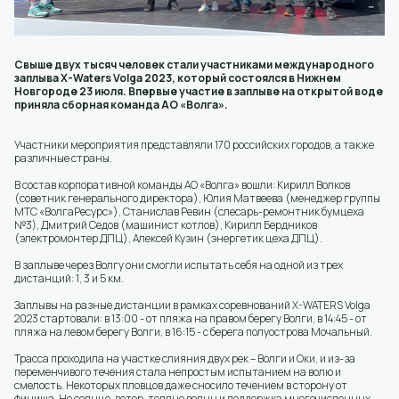
Свыше двух тысяч человек стали участниками международного
заплыва Х-Waters Volga 2023, который состоялся в Нижнем
Новгороде 23 июля. Впервые участие в заплыве на открытой воде
приняла сборная команда АО «Волга».
Участники мероприятия представляли 170 российских городов, а также
различные страны.
В состав корпоративной команды АО «Волга» вошли: Кирилл Волков
(советник генерального директора), Юлия Матвеева (менеджер группы
МТС «ВолгаРесурс»), Станислав Ревин (слесарь-ремонтник бумцеха
№3), Дмитрий Седов (машинист котлов), Кирилл Бердников
(электромонтер ДПЦ), Алексей Кузин (энергетик цеха ДПЦ).
В заплыве через Волгу они смогли испытать себя на одной из трех
дистанций: 1, 3 и 5 км.
Заплывы на разные дистанции в рамках соревнований X-WATERS Volgа
2023 стартовали: в 13:00 - от пляжа на правом берегу Волги, в 14:45 - от
пляжа на левом берегу Волги, в 16:15 - с берега полуострова Мочальный.
Трасса проходила на участке слияния двух рек – Волги и Оки, и из-за
переменчивого течения стала непростым испытанием на волю и
смелость. Некоторых пловцов даже сносило течением в сторону от
финиша. Но солнце, ветер, теплые волны и поддержка многочисленных