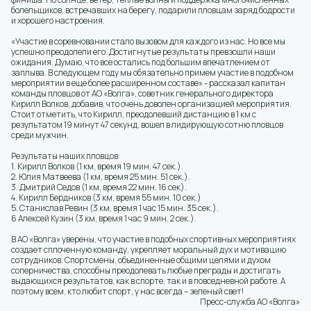
болельщиков, встречавших на берегу, подарили пловцам заряд бодрости
и хорошего настроения.
«Участие в соревновании стало вызовом для каждого из нас. Но все мы
успешно преодолели его. Достигнутые результаты превзошли наши
ожидания. Думаю, что все остались под большим впечатлением от
заплыва. В следующем году мы обязательно примем участие в подобном
мероприятии в еще более расширенном составе» - рассказал капитан
команды пловцов от АО «Волга», советник генерального директора
Кирилл Волков, добавив, что очень доволен организацией мероприятия.
Стоит отметить, что Кирилл, преодолевший дистанцию в 1 км с
результатом 19 минут 47 секунд, вошел в лидирующую сотню пловцов
среди мужчин.
Результаты наших пловцов:
1. Кирилл Волков (1 км, время 19 мин. 47 сек.).
2. Юлия Матвеева (1 км, время 25 мин. 51 сек.).
3. Дмитрий Седов (1 км, время 22 мин. 16 сек).
4. Кирилл Бердников (3 км, время 55 мин. 10 сек.)
5. Станислав Ревин (3 км, время 1 час 15 мин. 35 сек.).
6 Алексей Кузин (3 км, время 1 час 9 мин. 2 сек.).
В АО «Волга» уверены, что участие в подобных спортивных мероприятиях
создает сплоченную команду, укрепляет моральный дух и мотивацию
сотрудников. Спортсмены, объединенные общими целями и духом
соперничества, способны преодолевать любые преграды и достигать
выдающихся результатов, как в спорте, так и в повседневной работе. А
поэтому всем, кто любит спорт, у нас всегда – зеленый свет!
Пресс-служба АО «Волга»