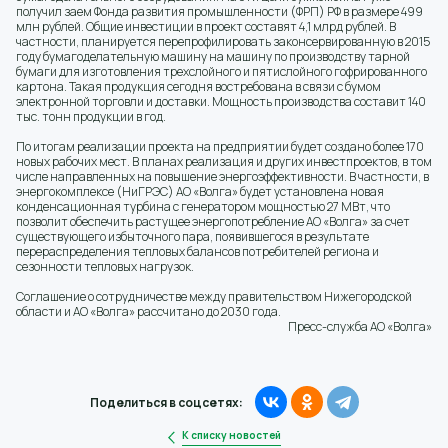
получил заем Фонда развития промышленности (ФРП) РФ в размере 499
млн рублей. Общие инвестиции в проект составят 4,1 млрд рублей. В
частности, планируется перепрофилировать законсервированную в 2015
году бумагоделательную машину на машину по производству тарной
бумаги для изготовления трехслойного и пятислойного гофрированного
картона. Такая продукция сегодня востребована в связи с бумом
электронной торговли и доставки. Мощность производства составит 140
тыс. тонн продукции в год.
По итогам реализации проекта на предприятии будет создано более 170
новых рабочих мест. В планах реализация и других инвестпроектов, в том
числе направленных на повышение энергоэффективности. В частности, в
энергокомплексе (НиГРЭС) АО «Волга» будет установлена новая
конденсационная турбина с генератором мощностью 27 МВт, что
позволит обеспечить растущее энергопотребление АО «Волга» за счет
существующего избыточного пара, появившегося в результате
перераспределения тепловых балансов потребителей региона и
сезонности тепловых нагрузок.
Соглашение о сотрудничестве между правительством Нижегородской
области и АО «Волга» рассчитано до 2030 года.
Пресс-служба АО «Волга»
Поделиться в соцсетях:
К списку новостей