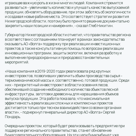
играющее важную роль в жизни многих людей. Компания стремится
развиваться - увеличивать количество и улучшать качество выпускаемой
продукции, обновлять оборудование, при этом заботясь об экологичности
и создавая новые рабочие места. Это соответствует стратегии развития
Нижегородской области, поэтому было принято решение документально
закрепить наши позиции и намерения», - сказал Глеб Никитин.
Губернатор Нижегородской области отметил, что правительство региона
в соответствии с соглашением планирует в рамках законодательства
оказывать АО «Волга» поддержку при реализации инвестиционных
проектов, а также консультативную помощь по вопросам реализации
инновационных программ, защиты экологии, включая разработку и
выполнение природоохранных и природовосстановительных
мероприятий.
«Наша компания в 2019-2020 годах реализовала ряд крупных
инвестпроектов, позволивших увеличить объем производства сырья -
термомеханической массы и, соответственно, готовой продукции. Среди
них - приоритетный инвестпроект в области освоения лесов,
обеспечивший создание необходимого количества объектов лесной
инфраструктуры, заготовки древесины для наращивания объемов
выпуска продукции. Эта работа показала, что максимальная
эффективность в реализации сложных и комплексных проектов
достигается только при тесном взаимодействии со всеми органами
власти», - подчеркнул генеральный директор АО «Волга» Сергей
Пондарь.
Очередным проектом, который будет реализовывать предприятие при
поддержке регионального правительства, станет обновление
бумагоделательного оборудования. На эти цели бумкомбинат уже