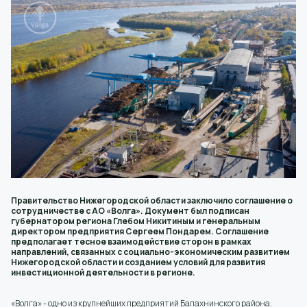
Правительство Нижегородской области заключило соглашение о
сотрудничестве с АО «Волга». Документ был подписан
губернатором региона Глебом Никитиным и генеральным
директором предприятия Сергеем Пондарем. Соглашение
предполагает тесное взаимодействие сторон в рамках
направлений, связанных с социально-экономическим развитием
Нижегородской области и созданием условий для развития
инвестиционной деятельности в регионе.
«Волга» - одно из крупнейших предприятий Балахнинского района,