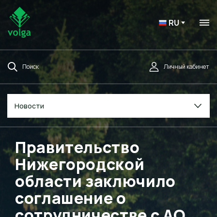
RU
Поиск
Личный кабинет
Новости
Правительство
Нижегородской
области заключило
соглашение о
сотрудничестве с АО