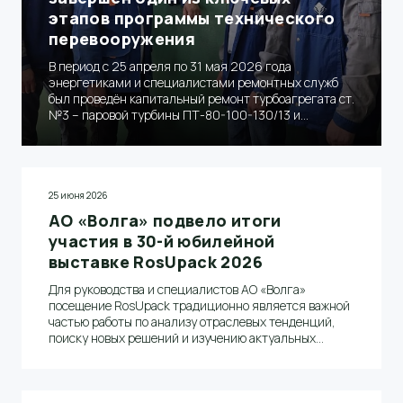
этапов программы технического
перевооружения
В период с 25 апреля по 31 мая 2026 года
энергетиками и специалистами ремонтных служб
был проведён капитальный ремонт турбоагрегата ст.
№3 – паровой турбины ПТ-80-100-130/13 и
турбогенератора ТВФ-120-2
25 июня 2026
АО «Волга» подвело итоги
участия в 30-й юбилейной
выставке RosUpack 2026
Для руководства и специалистов АО «Волга»
посещение RosUpack традиционно является важной
частью работы по анализу отраслевых тенденций,
поиску новых решений и изучению актуальных
запросов рынка упаковочных материалов.