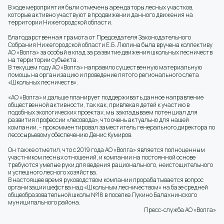
В ходе мероприятия были отмечены арендаторы лесных участков,
которые активно участвуют в продвижении данного движения на
территории Нижегородской области.
Благодарственная грамота от Председателя Законодательного
Собрания Нижегородской области Е.Б. Люлина была вручена коллективу
АО «Волга» за особый в клад за развитие движения школьных лесничеств
на территории субъекта.
В текущем году АО «Волга» направило существенную материальную
помощь на организацию и проведение пятого регионального слета
«Школьных лесничеств».
«АО «Волга» и дальше планирует поддерживать данное направление
общественной активности, так как, привлекая детей к участию в
подобных экологических проектах, мы закладываем потенциал для
развития профессии «лесовода», что очень актуально для нашей
компании, - прокомментировал заместитель генерального директора по
лесосырьевому обеспечению Денис Кумиров.
Он также отметил, что с 2019 года АО «Волга» является полноценным
участником лесных отношений, и компании на постоянной основе
требуются умелые руки для ведения рационального, неистощительного
и успешного лесного хозяйства.
В настоящее время руководством компании прорабатывается вопрос
организации шефства над «Школьным лесничеством» на базе средней
общеобразовательной школы №18 в поселке Лукино Балахнинского
муниципального района.
Пресс-служба АО «Волга»