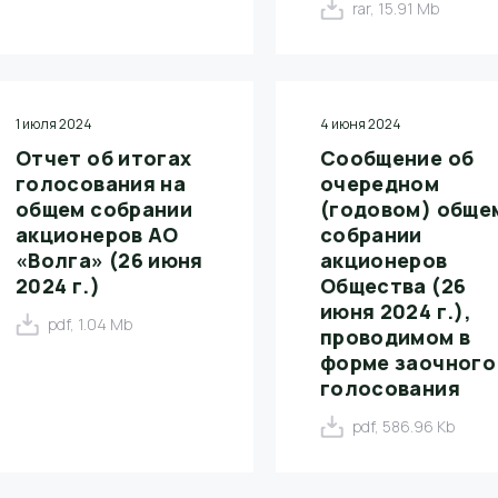
rar, 15.91 Mb
1 июля 2024
4 июня 2024
Отчет об итогах
Сообщение об
голосования на
очередном
общем собрании
(годовом) обще
акционеров АО
собрании
«Волга» (26 июня
акционеров
2024 г.)
Общества (26
июня 2024 г.),
pdf, 1.04 Mb
проводимом в
форме заочного
голосования
pdf, 586.96 Kb