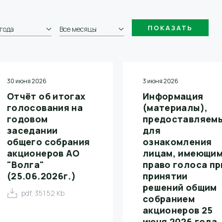
 года
Все месяцы
30 июня 2026
3 июня 2026
Отчёт об итогах
Информация
голосования на
(материалы),
годовом
предоставляем
заседании
для
общего собрания
ознакомления
акционеров АО
лицам, имеющи
"Волга"
право голоса пр
(25.06.2026г.)
принятии
решений общим
pdf, 351.52 Kb
собранием
акционеров 25
июня 2026 года