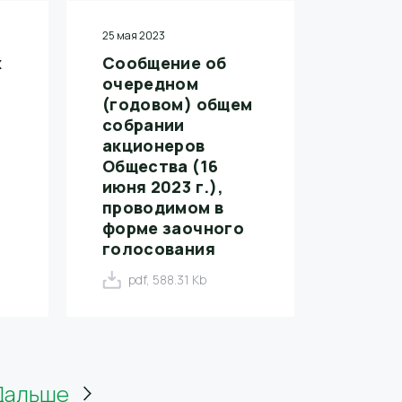
25 мая 2023
х
Сообщение об
очередном
(годовом) общем
собрании
акционеров
Общества (16
июня 2023 г.),
проводимом в
форме заочного
голосования
pdf, 588.31 Kb
Дальше