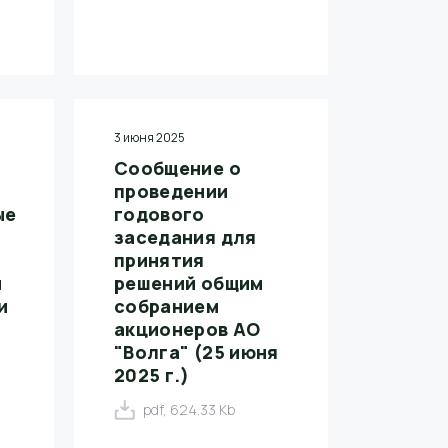
3 июня 2025
Сообщение о
проведении
ые
годового
заседания для
принятия
м
решений общим
и
собранием
акционеров АО
"Волга" (25 июня
2025 г.)
pdf, 624.33 Kb