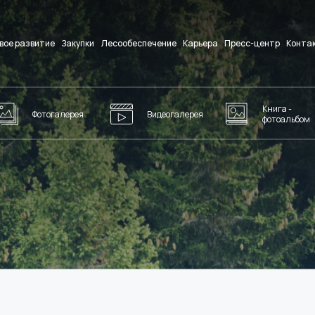
вое развитие
Закупки
Лесообеспечение
Карьера
Пресс-центр
Конта
Книга -
Фотогалерея
Видеогалерея
фотоальбом