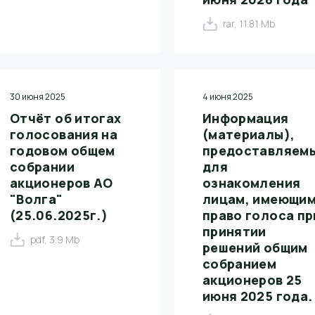
rar, 11.81 Mb
30 июня 2025
4 июня 2025
Отчёт об итогах
Информация
голосования на
(материалы),
годовом общем
предоставляем
собрании
для
акционеров АО
ознакомления
"Волга"
лицам, имеющи
(25.06.2025г.)
право голоса пр
принятии
pdf, 3.9 Mb
решений общим
собранием
акционеров 25
июня 2025 года.