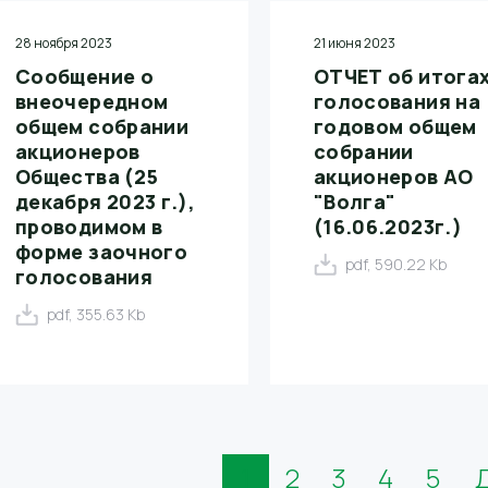
28 ноября 2023
21 июня 2023
Сообщение о
ОТЧЕТ об итога
внеочередном
голосования на
общем собрании
годовом общем
акционеров
собрании
Общества (25
акционеров АО
декабря 2023 г.),
"Волга"
проводимом в
(16.06.2023г.)
форме заочного
pdf, 590.22 Kb
голосования
pdf, 355.63 Kb
1
2
3
4
5