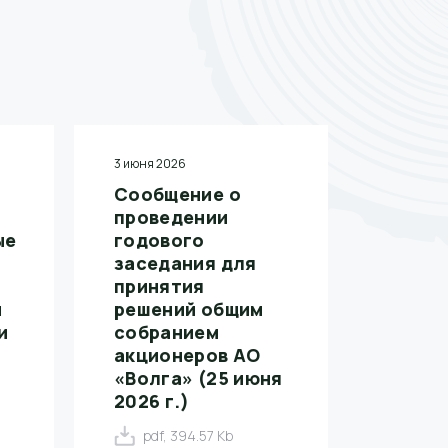
3 июня 2026
Сообщение о
проведении
ые
годового
заседания для
принятия
м
решений общим
и
собранием
акционеров АО
«Волга» (25 июня
2026 г.)
pdf, 394.57 Kb