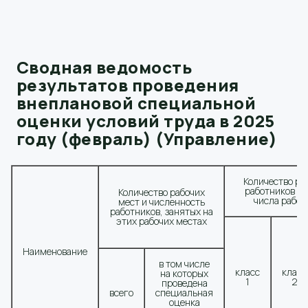
Сводная ведомость
результатов проведения
внеплановой специальной
оценки условий труда в 2025
году (февраль) (Управление)
Количество ра
работников по
Количество рабочих
числа рабоч
мест и численность
работников, занятых на
этих рабочих местах
Наименование
в том числе
класс
класс
на которых
1
2
проведена
всего
специальная
оценка