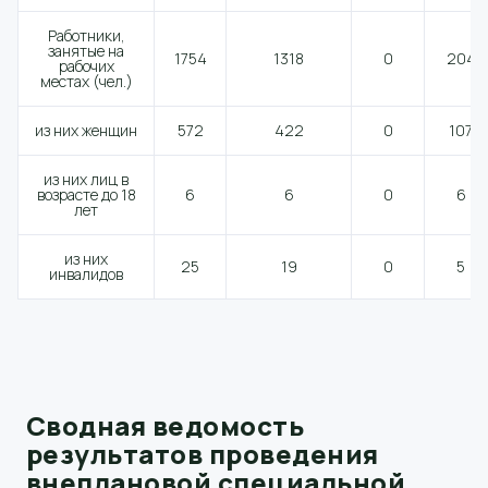
Работники,
занятые на
1754
1318
0
204
рабочих
местах (чел.)
из них женщин
572
422
0
107
из них лиц в
возрасте до 18
6
6
0
6
лет
из них
25
19
0
5
инвалидов
Сводная ведомость
результатов проведения
внеплановой специальной