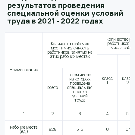
результатов проведения
специальной оценки условий
труда в 2021 - 2022 годах
Количество ра
работников по
Количество рабочих
числа рабоч
мест и численность
работников, занятых на
этих рабочих местах
Наименование
в том числе
класс
класс
на которых
1
2
проведена
всего
специальная
оценка
условий
труда
1
2
3
4
5
Рабочие места
828
515
0
164
(ед.)