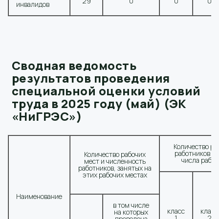
29
0
0
0
инвалидов
Сводная ведомость
результатов проведения
специальной оценки условий
труда в 2025 году (май) (ЭК
«НиГРЭС»)
Количество ра
работников по
Количество рабочих
числа рабоч
мест и численность
работников, занятых на
этих рабочих местах
Наименование
в том числе
класс
класс
на которых
1
2
проведена