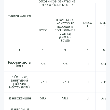
работников, занятых на
этих рабочих местах
Наименование
в том числе
класс
класс
на которых
1
2
проведена
всего
специальная
оценка
условий
труда
1
2
3
4
5
Рабочие места
774
774
0
466
(ед.)
Работники,
занятые на
1730
1730
0
705
рабочих
местах (чел.)
из них женщин
583
583
0
379
из них лиц в