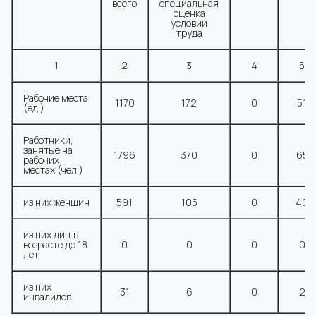
всего
специальная
оценка
условий
труда
1
2
3
4
5
Рабочие места
1170
172
0
51
(ед.)
Работники,
занятые на
1796
370
0
65
рабочих
местах (чел.)
из них женщин
591
105
0
40
из них лиц в
возрасте до 18
0
0
0
0
лет
из них
31
6
0
2
инвалидов