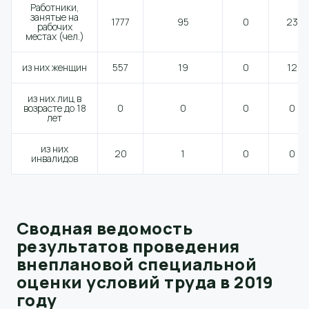
Работники,
занятые на
1777
95
0
23
рабочих
местах (чел.)
из них женщин
557
19
0
12
из них лиц в
возрасте до 18
0
0
0
0
лет
из них
20
1
0
0
инвалидов
Сводная ведомость
результатов проведения
внеплановой специальной
оценки условий труда в 2019
году