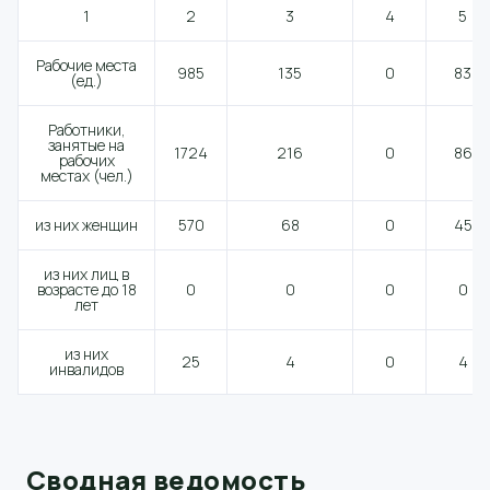
1
2
3
4
5
Рабочие места
985
135
0
83
(ед.)
Работники,
занятые на
1724
216
0
86
рабочих
местах (чел.)
из них женщин
570
68
0
45
из них лиц в
возрасте до 18
0
0
0
0
лет
из них
25
4
0
4
инвалидов
Сводная ведомость