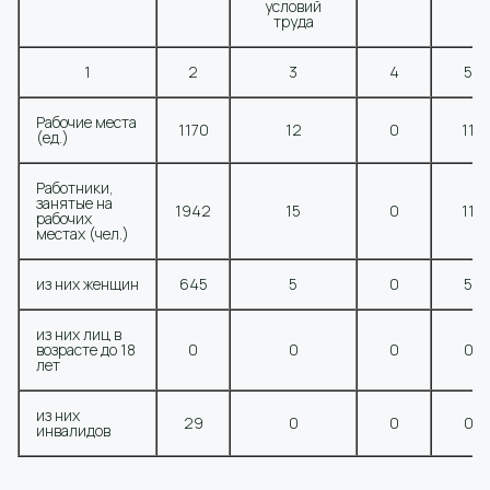
условий
труда
1
2
3
4
5
Рабочие места
1170
12
0
11
(ед.)
Работники,
занятые на
1942
15
0
11
рабочих
местах (чел.)
из них женщин
645
5
0
5
из них лиц в
возрасте до 18
0
0
0
0
лет
из них
29
0
0
0
инвалидов