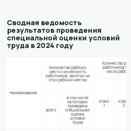
Сводная ведомость
результатов проведения
специальной оценки условий
труда в 2024 году
Количество раб
работников по 
Количество рабочих
числа рабочи
мест и численность
работников, занятых на
этих рабочих местах
Наименование
в том числе
класс
класс
на которых
1
2
проведена
всего
специальная
оценка
условий
труда