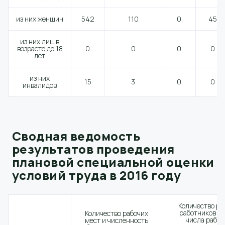
из них женщин
542
110
0
45
из них лиц в
возрасте до 18
0
0
0
0
лет
из них
15
3
0
0
инвалидов
Сводная ведомость
результатов проведения
плановой специальной оценки
условий труда в 2016 году
Количество ра
работников по
Количество рабочих
числа рабоч
мест и численность