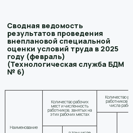
Сводная ведомость
результатов проведения
внеплановой специальной
оценки условий труда в 2025
году (февраль)
(Технологическая служба БДМ
№ 6)
Количество ра
работников по
Количество рабочих
числа рабоч
мест и численность
работников, занятых на
этих рабочих местах
Наименование
в том числе