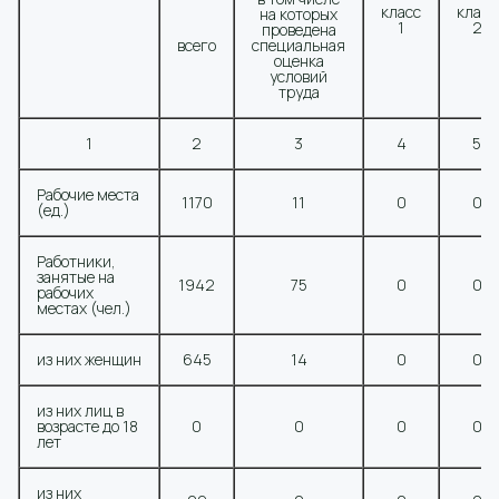
класс
класс
на которых
1
2
проведена
всего
специальная
оценка
условий
труда
1
2
3
4
5
Рабочие места
1170
11
0
0
(ед.)
Работники,
занятые на
1942
75
0
0
рабочих
местах (чел.)
из них женщин
645
14
0
0
из них лиц в
возрасте до 18
0
0
0
0
лет
из них