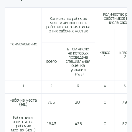
Количество раб
работников по
Количество рабочих
числа рабочи
мест и численность
работников, занятых на
этих рабочих местах
Наименование
в том числе
класс
класс
на которых
1
2
проведена
всего
специальная
оценка
условий
труда
1
2
3
4
5
Рабочие места
766
201
0
79
(ед.)
Работники,
занятые на
1643
438
0
82
рабочих
местах (чел.)