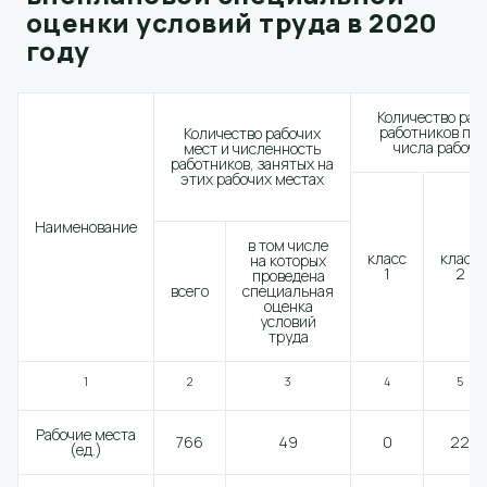
оценки условий труда в 2020
году
Количество раб
работников по 
Количество рабочих
числа рабочи
мест и численность
работников, занятых на
этих рабочих местах
Наименование
в том числе
класс
класс
на которых
1
2
проведена
всего
специальная
оценка
условий
труда
1
2
3
4
5
Рабочие места
766
49
0
22
(ед.)