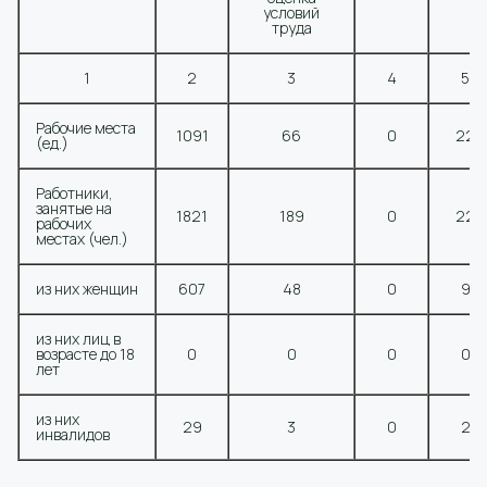
условий
труда
1
2
3
4
5
Рабочие места
1091
66
0
22
(ед.)
Работники,
занятые на
1821
189
0
22
рабочих
местах (чел.)
из них женщин
607
48
0
9
из них лиц в
возрасте до 18
0
0
0
0
лет
из них
29
3
0
2
инвалидов