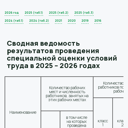
2026 год
2025 (таб.1)
2025 (таб.2)
2025 (таб.3)
2024 (таб.1)
2024 (таб.2)
2021
2020
2019
2016
Сводная ведомость
результатов проведения
специальной оценки условий
труда в 2025 – 2026 годах
Количество р
работников по к
Количество рабочих
рабочих
мест и численность
работников, занятых на
этих рабочих местах
Наименование
в том числе
класс
класс
на которых
1
2
проведена