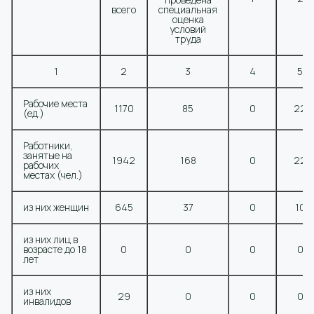
всего
специальная
оценка
условий
труда
1
2
3
4
5
Рабочие места
1170
85
0
22
(ед.)
Работники,
занятые на
1942
168
0
22
рабочих
местах (чел.)
из них женщин
645
37
0
10
из них лиц в
возрасте до 18
0
0
0
0
лет
из них
29
0
0
0
инвалидов