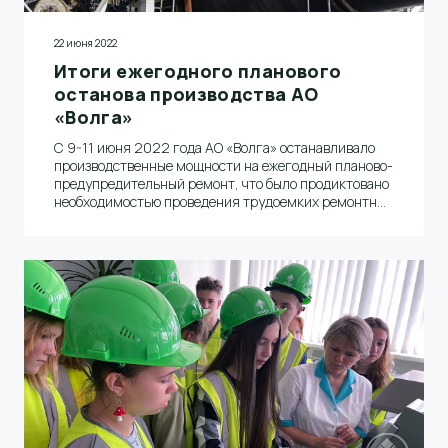
22 июня 2022
Итоги ежегодного планового
останова производства АО
«Волга»
С 9-11 июня 2022 года АО «Волга» останавливало
производственные мощности на ежегодный планово-
предупредительный ремонт, что было продиктовано
необходимостью проведения трудоемких ремонтных
работ по всей цепочке технологического
оборудования производства бумаги и
энергокомплекса (НиГРЭС)