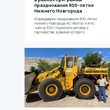
празднования 800-летия
Нижнего Новгорода
В преддверии празднования 800-летия
Нижнего Новгорода АО «Волга» и АНО
«Центр 800» подписали договор о
партнёрстве, в рамках которого
лесопромышленная компания «Волга»
окажет содействие и поддержку в
организации и проведении масштабных
юбилейных мероприятий, включая «РЕГАТУ
800», «МАРАФОН 800» и цикла
мероприятий программы «ЭКОСТАРТ 800»,
направленных на повышение уровня
экологической культуры и грамотности
жителей Нижнего Новгорода.