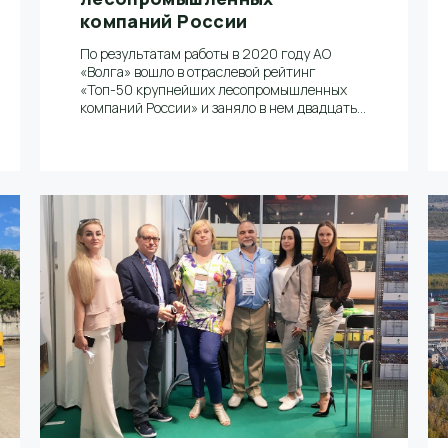
компаний России
По результатам работы в 2020 году АО
«Волга» вошло в отраслевой рейтинг
«Топ-50 крупнейших лесопромышленных
компаний России» и заняло в нем двадцать
первую позицию, сообщается в журнале
«Лесная индустрия» в №4 (156) за август
2021 года.