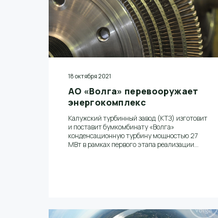
18 октября 2021
АО «Волга» перевооружает
энергокомплекс
Калужский турбинный завод (КТЗ) изготовит
и поставит бумкомбинату «Волга»
конденсационную турбину мощностью 27
МВт в рамках первого этапа реализации
проекта стратегического развития
предприятия, направленного на
расширение номенклатуры продукции,
увеличение производственной мощности и
повышение энергоэффективности.