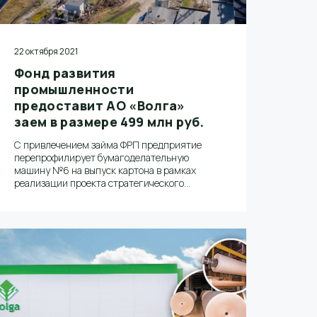
22 октября 2021
Фонд развития
промышленности
предоставит АО «Волга»
заем в размере 499 млн руб.
С привлечением займа ФРП предприятие
перепрофилирует бумагоделательную
машину №6 на выпуск картона в рамках
реализации проекта стратегического
развития АО «Волга», направленного на
расширение номенклатуры продукции,
увеличение производственной мощности и
повышение энергоэффективности.
Мощность производства составит 140 тысяч
тонн продукции в год.