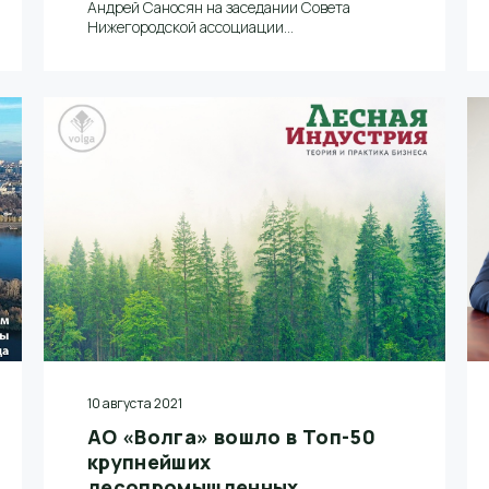
Андрей Саносян на заседании Совета
Нижегородской ассоциации
промышленников и предпринимателей
вручил юбилейные медали «В память 800-
летия Нижнего Новгорода» представителям
промышленных предприятий,
общественных объединений,
образовательных организаций. Памятной
медалью был награжден генеральный
директор АО «Волга» Сергей Пондарь.
10 августа 2021
АО «Волга» вошло в Топ-50
крупнейших
лесопромышленных