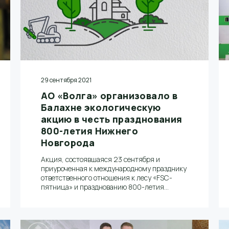
29 сентября 2021
АО «Волга» организовало в
Балахне экологическую
акцию в честь празднования
800-летия Нижнего
Новгорода
Акция, состоявшаяся 23 сентября и
приуроченная к международному празднику
ответственного отношения к лесу «FSC-
пятница» и празднованию 800-летия
Нижнего Новгорода, была организована АО
«Волга» совместно с администрацией
Балахнинского муниципального округа и
при поддержке министерства экологии и