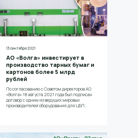
13 сентября 2021
АО «Волга» инвестирует в
производство тарных бумаг и
картонов более 5 млрд
рублей
По согласованию с Советом директоров АО
«Волга» 18 августа 2021 года был подписан
договор с одним из ведущих мировых
производителей оборудования для ЦБП
Andritz AG (Австрия) на поставку основного
технологического оборудования для
расширения производства тарных бумаг и
картонов в рамках реализации программы
развития компании до 2023 года.