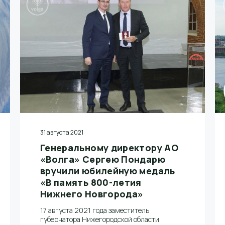
природных ресурсов Нижегородской
области и министерства лесного хозяйства
и охраны объектов животного мира региона.
31 августа 2021
Генеральному директору АО
«Волга» Сергею Пондарю
вручили юбилейную медаль
«В память 800-летия
Нижнего Новгорода»
17 августа 2021 года заместитель
губернатора Нижегородской области