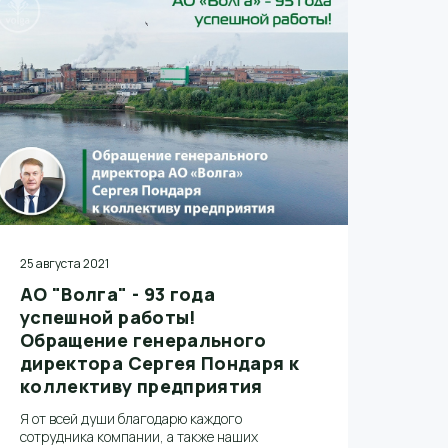
Инвестиции в проект на первом этапе
программы составили более 5 млрд рублей.
25 августа 2021
АО "Волга" - 93 года
успешной работы!
Обращение генерального
директора Сергея Пондаря к
коллективу предприятия
Я от всей души благодарю каждого
сотрудника компании, а также наших