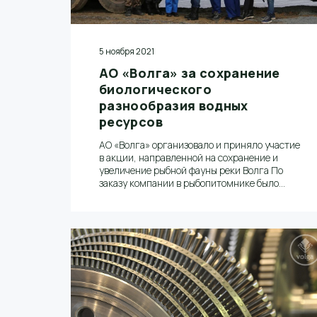
5 ноября 2021
АО «Волга» за сохранение
биологического
разнообразия водных
ресурсов
АО «Волга» организовало и приняло участие
в акции, направленной на сохранение и
увеличение рыбной фауны реки Волга По
заказу компании в рыбопитомнике было
выращено 100 тысяч мальков, в том числе
ценный местный вид рыбы –стерлядь