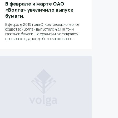
В феврале и марте ОАО
«Волга» увеличило выпуск
бумаги.
В феврале 2015 года Открытое акционерное
общество «Волга» выпустило 43,118 тонн
газетной бумаги. По сравнению с февралем
прошлого года, когда было изготовлено
39,470 тонн готовой продукции,
производство выросло на 3,648%.