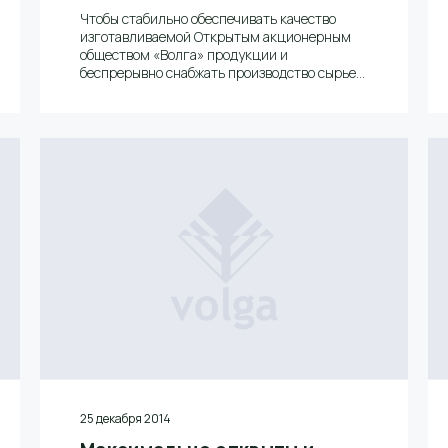
Чтобы стабильно обеспечивать качество
изготавливаемой Открытым акционерным
обществом «Волга» продукции и
беспрерывно снабжать производство сырьем
для выполнения заказов в необходимых
объемах, на комбинате организовано
эффективное управление процессом
лесообеспечения.
25 декабря 2014