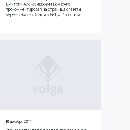
Дмитрий Александрович Донченко
прокомментировал на страницах газеты
«Время Волги» (выпуск №1, от 15 января
2015 года) тему открытия в г. Балахна новой
управляющей компании жилищно-
коммунального хозяйства ООО «Волга – УК
ЖКХ» в рамках программы реформирования
ЖКХ и обозначил перспективы развития
предприятия в современных условиях.
18 декабря 2014