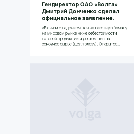
Гендиректор ОАО «Волга»
Дмитрий Донченко сделал
официальное заявление.
«В связи с падением цен на газетную бумагу
на мировом рынке ниже себестоимости
готовой продукции и ростом цен на
основное сырье (целлюлозу), Открытое
акционерное общество «Волга» вынуждено
сократить объемы производства и с 13
апреля остановить три бумагоделательные
машины в бумцехе №2 для проведения
модернизации», - сообщил генеральный
директор Дмитрий Донченко.