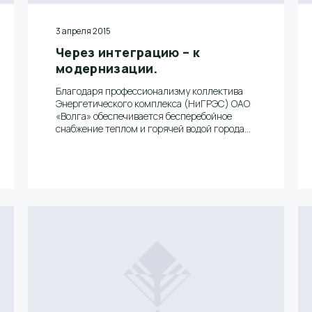
3 апреля 2015
Через интеграцию – к
модернизации.
Благодаря профессионализму коллектива
Энергетического комплекса (НиГРЭС) ОАО
«Волга» обеспечивается бесперебойное
снабжение теплом и горячей водой города
Балахны и работа Балахнинских
предприятий. Для нового подразделения
Балахнинского бумкомбината 2015 год
пройдет под знаком выполнения
крупномасштабной программы по ремонту и
модернизации.