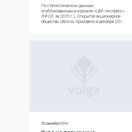
По статистическим данным,
опубликованным в журнале «ЦБК-экспресс»
(№ 03, за 2015 г.), Открытое акционерное
общество «Волга» произвело в декабре 2014
года 43,299 тыс. тонн газетной бумаги и
вышло на первое место среди российских
ЦБК.
30 декабря 2014