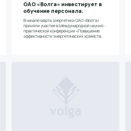
ОАО «Волга» инвестирует в
обучение персонала.
В начале марта энергетики ОАО «Волга»
приняли участие в Международной научно-
практической конференции «Повышение
эффективности энергетических хозяйств
предприятий». В семинаре
«Энергосбережение на промышленных
предприятиях» на базе института
комплексного развития и обучения «КРОНА»
(г. Санкт-Петербург) приняли участие
Дмитрий Сергеевич Захаров, главный
энергетик ОАО «Волга» и Василий
Викторович Макалкин, энергетик древесно-
массного цеха.