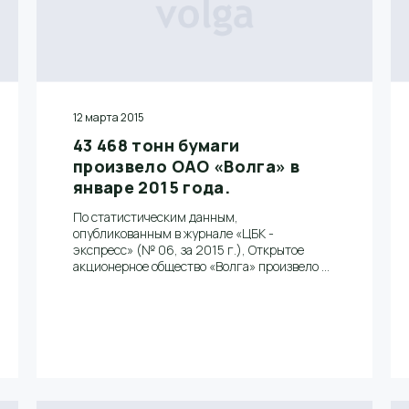
12 марта 2015
43 468 тонн бумаги
произвело ОАО «Волга» в
январе 2015 года.
По статистическим данным,
опубликованным в журнале «ЦБК -
экспресс» (№ 06, за 2015 г.), Открытое
акционерное общество «Волга» произвело в
январе 2015 года 43, 468 тыс. тонн газетной
бумаги и вышло на первое место среди
российских ЦБК.