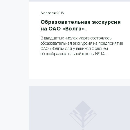
6 апреля 2015
Образовательная экскурсия
на ОАО «Волга».
В двадцатых числах марта состоялась
образовательная экскурсия на предприятие
ОАО «Волга» для учащихся Средней
общеобразовательной школы № 14.
Двадцать школьников в сопровождении
своих преподавателей пришли посмотреть
комбинат, что называется «изнури».