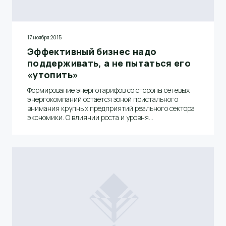
17 ноября 2015
Эффективный бизнес надо
поддерживать, а не пытаться его
«утопить»
Формирование энерготарифов со стороны сетевых
энергокомпаний остается зоной пристального
внимания крупных предприятий реального сектора
экономики. О влиянии роста и уровня
энерготарифов на деятельность и развитие
предприятия, о возникающих спорных вопросах с
сетевой компанией и путях их решения в интервью
агентству "Интерфакс-Поволжье" рассказал
заместитель гендиректора по взаимодействию с
органами госвласти ОАО "Волга" Валерий Ярмилко.