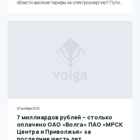
области высокие тарифы на электроэнергию? Пути
решения проблемы». Во встрече приняли участие
генеральный директор ОАО «Волга» Д.А. Донченко,
заместитель гендиректора по взаимодействию с
органами госвласти В.И. Ярмилко, заместитель
гендиректора – директор по экономике и финансам
А.Н. Хоничев, Председатель Президиума НП
«Балахнинский Совет директоров», гендиректор ЗАО
«Узола» А.А. Алексеев. От Правительства
Нижегородской области на встрече присутствовал
начальник отдела лесной промышленности
министерства промышленности и инноваций
Нижегородской области П.А. Толкушкин.
Приглашенные представители РСТ и УФАС не
нашли возможности посетить пресс-конференцию.
27 октября 2015
7 миллиардов рублей – столько
оплачено ОАО «Волга» ПАО «МРСК
Центра и Приволжья» за
последние шесть лет