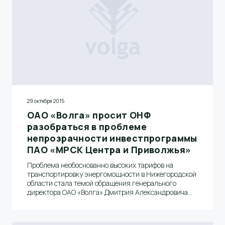
29 октября 2015
ОАО «Волга» просит ОНФ
разобраться в проблеме
непрозрачности инвестпрограммы
ПАО «МРСК Центра и Приволжья»
Проблема необоснованно высоких тарифов на
транспортировку энергомощности в Нижегородской
области стала темой обращения генерального
директора ОАО «Волга» Дмитрия Александровича
Донченко и председателя Президиума
некоммерческого партнерства «Балахнинский совет
директоров», генерального директора ЗАО «Узола»