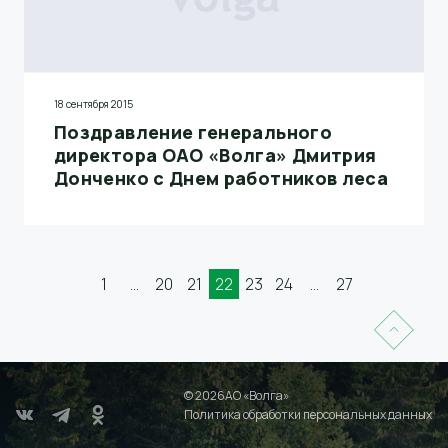
18 сентября 2015
Поздравление генерального
директора ОАО «Волга» Дмитрия
Донченко с Днем работников леса
1
...
20
21
22
23
24
...
27
© 2026АО «Волга»
Политика обработки персональных данных