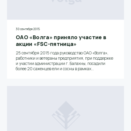
30 сентября 2015
ОАО «Волга» приняло участие в
акции «FSC-пятница»
25 сентября 2015 года руководство ОАО «Волга»,
работники и ветераны предприятия, при поддержке
и участии администрации г. Балахны, посадили
более 20 саженцев ели и сосны в рамках
международного праздника «FSC–пятница». Целью
этого мероприятия стало привлечение внимания
людей и бизнеса к проблемам охраны лесов.