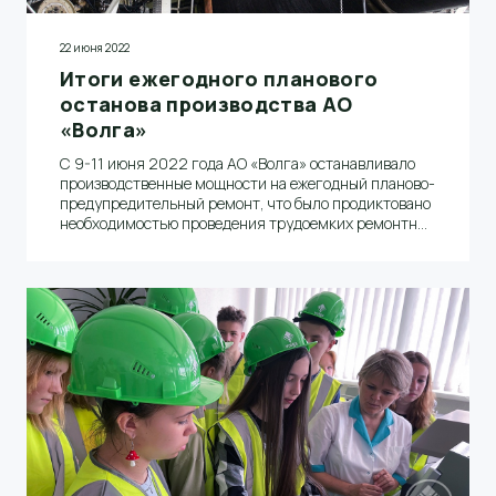
22 июня 2022
Итоги ежегодного планового
останова производства АО
«Волга»
С 9-11 июня 2022 года АО «Волга» останавливало
производственные мощности на ежегодный планово-
предупредительный ремонт, что было продиктовано
необходимостью проведения трудоемких ремонтных
работ по всей цепочке технологического
оборудования производства бумаги и
энергокомплекса (НиГРЭС)