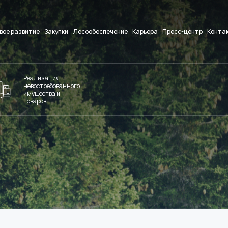
вое развитие
Закупки
Лесообеспечение
Карьера
Пресс-центр
Конта
Реализация
невостребованного
имущества и
товаров